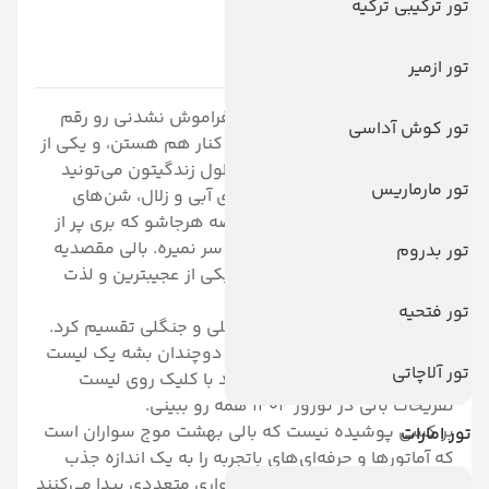
تور ترکیبی ترکیه
1-بالی
تور ازمیر
اولین جایی که واست یه تجربه فراموش نشدنی رو رقم
تور کوش آداسی
می‌زنه بالی هست. جنگل و دریا کنار هم هستن، و یکی از
قشنگ‌ترین منظره‌ها رو که تو طول زندگیتون می‌تونید
تور مارماریس
ببینید رو به وجود آوردن. آب‌های آبی و زلال، شن‌های
سفید. جنگل‌های حاره ای و خلاصه هرجاشو که بری پر از
تفریح و سرگرمیه واصلا حوصلت سر نمیره. بالی مقصدیه
تور بدروم
که هرکی رفته از اون به عنوان یکی از عجیبترین و لذت
بخش‌ترین سفرهاش یاد کرده.
تور فتحیه
بالی رو میشه به دو منطقه ساحلی و جنگلی تقسیم کرد.
برای اینکه لذت سفرتون تو بالی دوچندان بشه یک لیست
تور آلاچاتی
برای شما تهیه کردیم که میتونید با کلیک روی لیست
تفریحات بالی در نوروز 1404 همه رو ببینی.
بر کسی پوشیده نیست که بالی بهشت موج سواران است
تور امارات
که آماتورها و حرفه‌ای‌های باتجربه را به یک اندازه جذب
می‌کند. مبتدیان مدارس موج سواری متعددی پیدا می‌کنند