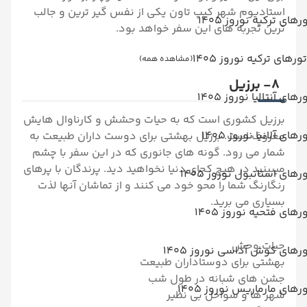
استادیوم شهر کیپ تاون یکی از نفس گیر ترین و جالب
رهای ترکیه نوروز 1405
ترین تجربه های این سفر خواهد بود.
تورهای ترکیه نوروز 1405
(مشاهده همه)
8- برزیل
رهای آنتالیا نوروز 1405
برزیل کشوری است که به حیات وحشش و کارناوال هایش
رهای آلانیا نوروز 1405
معروف است. برزیل بهشتی برای دوست داران طبیعت به
شمار می رود. گونه های جانوری که در این سفر با چشم
میبینید در هیچ کجای دنیا نخواهید دید. پرندگان با پرهای
رهای استانبول نوروز 1405
رنگارنگ شما را محو خود می کنند و از تماشان آنها لذت
بسیاری می برید.
رهای فتحیه نوروز 1405
حیات وحش
رهای کوش آداسی نوروز 1405
بهشتی برای دوستاداران طبیعت
جشن های شبانه در طول شب
رهای مارماریس نوروز 1405
شهر ها و سواحل بی نظیر