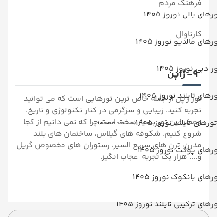
فرهنگ مردم
رهای بالی نوروز 1405
کارناوال
رهای مالدیو نوروز 1405
ر دبی نوروز 1405
9- ژاپن
رهای تایلند نوروز 1405
تور ژاپن از جمله خاص ترین تورهایی است که می توانید
تجربه کنید. زیبایی و سزگزمی در کنار تکنولوژی و تاریخ.
وصف این تور بسیار سخت است چرا که نمی دانیم از کجا
تورهای تایلند نوروز 1405
(مشاهده همه)
شروع کنیم. شکوفه های گیلاس، ساختمان های بلند
مدرن، ترن های سریع السیر، رستوران های مخصوص گریل
رهای پوکت نوروز 1405
و.... هزار یک تجربه اعجاب انگیز.
رهای بانکوک نوروز 1405
رهای ترکیبی تایلند نوروز 1405