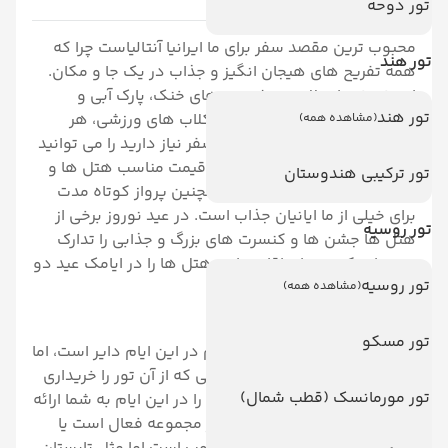
تور دوحه
محبوب ترین مقصد سفر برای ما ایرانیا آنتالیاست چرا که
تور هند
همه تفریح های هیجان انگیز و جذاب در یک جا و مکان.
استخر، خدمات uall، نوشیدنی های خنک، پارک آبی و
تور هند
تفریخات آبی، انواع ورزش ها و کلاب های ورزشی، هر
(مشاهده همه)
چیزی که برای لذت بردن از یک سفر نیاز دارید را می توانید
در یک هتل یکجا داشته باشید. قیمت مناسب هتل ها و
تور ترکیبی هندوستان
خدماتی که ارائه می دهند و همچنین پرواز کوتاه مدت
برای خیلی از ما ایانیان جذاب است. در عید نوروز برخی از
تور روسیه
هتل ها جشن ها و کنسرت های بزرگ و جذابی را تدارک
دیده اند که هیجان اقامت این هتل ها را در ایامک عید دو
تور روسیه
چندان می کند.
(مشاهده همه)
تور مسکو
استخرها و پارک آبی های آب گرم در این ایام دایر است، اما
حتما قبل از هر تصمیمی با آژانسی که از آن تور را خریداری
تور مورمانسک (قطب شمال)
میکنید چک کنید که چه خدماتی را در این ایام به شما ارائه
می دهند و آیا استخر آب گرم در مجموعه فعال است یا