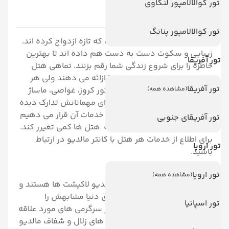
تور کوالالامپور لنکاوی
2- مالدیو
تور کوالالامپور پنانگ
مالدیو بهشتی برای کسانی است که تازه ازدواج کرده اند.
زیبایی و سکوت دست به دست هم داده اند تا بهترین
تور آفریقا
خاطره را برای شروع زندگی شما رقم بزنند. تماهی هتل
های مالدیو خدمات ماه عسل را ازائه می دهند ولی هر
تور آفریقا
(مشاهده همه)
هتل برنامه های خاصی از جمله تور کروز، غواصی، ماساژ
رایگان، صبحانه رمانتیک و... را برای مهمانانش تدارک دبده
است. در زیر لیستی از هتل ها و خدمات آن قرار می دهیم
تور آفریقای جنوبی
که ممکن است با توجه به برنامه هتل ها کمی تغیرر کند.
برای اطلاع از خدمات هر هتل با کانتر مالدیو در ارتباط
تور اروپا
باشید.
تور اروپا
(مشاهده همه)
یکی از جاذبه های بسیار زیبا مالدیو لاکپشت ها هستند و
دنیای زیر آب آن که در هیچ کجای دنیا مشابهش را
تور اسپانیا
نخواهید دید. اگر غواصی یکی از سرگرمی های مورد علاقه
شماست قطعا باید دنیای زیر آب های زلال و شفاف مالدیو