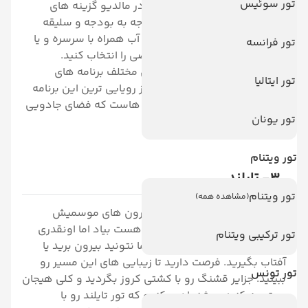
تور سوئیس
را تجربه کنید. برای انتخاب هتل در مالدیو گزینه های
مختلفی وجود دارد که شما باتوجه به بودجه و سلیقه
خودتون می تونید ویلاهای روی آب همراه با سرسره و یا
تور فرانسه
ویلاهای ساحلی با استخر اختصاصی را انتخاب کنید.
همانطور که گفته شد هتل های مختلف برنامه های
تور ایتالیا
مختلفی را ارائه می دهند، یکی از رویایی ترین این برنامه
ها شام رومانتیک زیر نور ستاره هاست که فضای جادویی
تور یونان
را برای شما رقم می زند.
تور ویتنام
3- تایلند
تور ویتنام
(مشاهده همه)
توی عید هوای تایلند هنوز به بارون های موسمیش
نرسیده. البته یکم بارون ممکن هست بیاد اما اونقدری
تور ترکیبی ویتنام
نیست که آزار دهنده باشه و شما نتونید بیرون برید یا
آفتاب بگیرید. فرصت دارید تا زیبایی های این مسیر رو
تور تونس
ببینید. جزایر قشنگ رو با کشتی کروز بگردید و کلی هیجان
رو تجربه کنید. پیشنهاد میکنیم که تور تایلند رو با