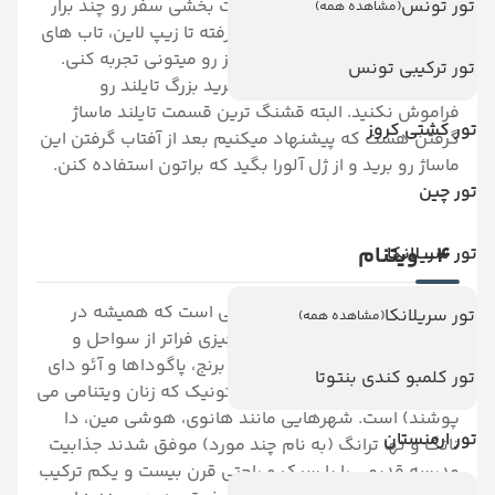
تور تونس
دوستاتون برید که هیجان و لذت بخشی سفر رو چند برار
(مشاهده همه)
می کنه. از تفریحات ام تی وی گرفته تا زیپ لاین، تاب های
ماورایی و کلاس آشپزی همه چیز رو میتونی تجربه کنی.
تور ترکیبی تونس
بازدید از معابد و خرید از مراکز خرید بزرگ تایلند رو
فراموش نکنید. البته قشنگ ترین قسمت تایلند ماساژ
تور کشتی کروز
گرفتن هست که پیشنهاد میکنیم بعد از آفتاب گرفتن این
ماساژ رو برید و از ژل آلورا بگید که براتون استفاده کنن.
تور چین
4- ویتنام
تور سریلانکا
سفر به آسیای شرقی از سفرهایی است که همیشه در
تور سریلانکا
(مشاهده همه)
خاطرتان می ماند. البته، ویتنام چیزی فراتر از سواحل و
جنگل ها، شالیزارها و آبشارهای برنج، پاگوداها و آئو دای
تور کلمبو کندی بنتوتا
(کت و شلوار سنتی ابریشمی و تونیک که زنان ویتنامی می
پوشند) است. شهرهایی مانند هانوی، هوشی مین، دا
تور ارمنستان
نانگ و نها ترانگ (به نام چند مورد) موفق شدند جذابیت
مدرسه قدیمی را با سبک و راحتی قرن بیست و یکم ترکیب