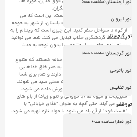
کنند. هتل ها و استراحتگاه های فوق مدرن، موزه ها،
تور ارمنستان
(مشاهده همه)
سینماها، کلوپ های شبانه و دیگران.
چیزی که منحصر به فرد ویتنام است، این است که می
تور ایروان
توانید به طور یکپارچه از مدرن به باستان، از شهر به حومه،
از کوه تا سواحل سفر کنید. این چیزی است که ویتنام را به
تور گرجستان
یک مقصد گردشگری جذاب تبدیل می کند. شما می توانید
بسته بندی های بسیار متنوعی را بدون توجه به مدت
اقامت خود بسته بندی کنید.
تور گرجستان
(مشاهده همه)
غذاهای ویتنامی به همان اندازه سالم هستند که متنوع
هستند. ویتنامی ها توانسته اند به هنر خلق غذاهایی
تور باتومی
مسلط شوند که هم طعم خوبی دارند و هم برای شما
مفید هستند. ماهی ها به صورت محلی صید می شوند.
تور تفلیس
گوشت و مرغ به صورت محلی پرورش داده می شود.
سبزیجات و میوه ها (با فراوانی و تنوع زیاد) از باغ های
محلی می آیند. حتی آنچه به عنوان "غذای خیابانی" یا
تور قطر
"فست فود" از آن یاد می شود با مواد تازه تهیه می شود.
تور قطر
(مشاهده همه)
5- آنتالیا