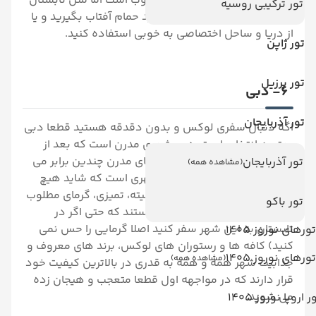
خیر. هوا آنتالیا در نوروز 1404 خوب است اما مثل تابستان
تور ترکیبی روسیه
گرم نیست و ممکن است نتوانید حمام آفتاب بگیرید و یا
از دریا و ساحل اختصاصی به خوبی استفاده کنید.
تور ژاپن
تور برزیل
6- دبی
تور آذربایجان
اگه دنبال سفری لوکس و بدون دقدقه هستید قطعا دبی
بهترین انتخاب است. دبی شهری مدرن است که بعد از
سفر به آن علاقه شما به شهر های مدرن چندین برابر می
تور آذربایجان
(مشاهده همه)
شود. اما باید بدانید که دبی شهری است که شاید هیچ
کجا را مانند آن ندانید.تجربه مدرنیته، تمیزی، گرمای مطلوب
تور باکو
(البته هتل ها به قدری مجهز هستند که حتی اگر در
تابستان به این شهر سفر کنید اصلا گرمایی را حس نمی
تورهای نوروز 1405
کنید) کافه ها و رستوران های لوکس، برند های معروف و
تورهای نوروز 1405
(مشاهده همه)
جذابیت شهر همه و همه به قدری در بالاترین کیفیت خود
قرار دارند که در مواجهه اول قطعا متعجب و هیجان زده
می شوید.
ر اروپا نوروز 1405