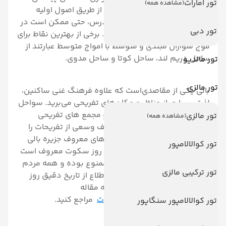
تور امارات
(مشاهده همه)
که در آن مربیان دوستانه شما را از طریق اصول اولیه
راهنمایی می کنند. در طی چند درس، حتی ممکن است در
تور دبی
پیچ و خم‌ها تسلط داشته باشید. برخی از بهترین نقاط برای
موج سواران مبتدی و متوسط با امواج متوسط عبارتند از
ساحل دریم لند، ساحل کوتا و ساحل مدوی.
تور مالدیو
تور مالزی
بالی یکی از مقاصدی‌است که علاوه فرهنگ غنی ساکنین،
لذت بسیاری از مناظر و مکان‌های تفریحی می‌برید. سواحل
بسیار زیبا و تمیز در کنار معابد و مجمع های تفریحی
تور مالزی
(مشاهده همه)
جنگلی باعث می شود تا شما طیف وسعی از تفریحات را
یکجا تجربه کنید. یکی از مراسم های معروف جزیره بالی
تور کوالالامپور
روز نیپی است. در این روز که به روز سکوت معروف است
استفاده از وسایل الکترونیکی ممنوع بوده و همه مردم
تور ترکیبی مالزی
به انجام مراقبه میپردازند. برای اطلاع از تاریخ دقیق روز
نیپی در نوروز 1404 می توانید به مقاله
روز نیپی Nyepi Day یا روز سکوت
مراجع کنید.
تور کوالالامپور سنگاپور