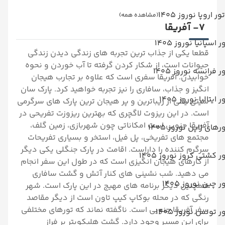
تور اروپا نوروز 1405
(مشاهده همه)
7- آفریقا
ر اسپانیا نوروز 1405
قطعا یکی از جذاب ترین تجربه های زندگی دیدن زندگی
حیوانات است، از شکار کردن گرفته تا آب خوردن و نحوه
ر فرانسه نوروز 1405
خوابیدن. آفریقا سفری است که علاوه بر تجارب هیجان
انگیز و جذاب، سافاری را نیز تجربه خواهید کرد. پارک سان
ر ایتالیا نوروز 1405
سیتی یکی از زیباترین و پر هیجان ترین پارک های سرگرمی
است. در این ریزوت لاگچری که بهترین ریزوزت تفریحی در
آفریقا جنوبی است امکاناتی چون شهربازی، زمین گلف،
رهای ژاپن نوروز 1405
مجتمع های تفریخی، پل فیل، استخر و بسیاری تفریحات
سرگرم کننده را داراست. اقامت در پارک جنگلی یکی دیگر
ر کشتی کروز نوروز 1405
از کارهای هیجان انگیزی است که در طول این سفر انجام
می دهید. شب نشینی های کنار آتش و گشت سافاری
ر چین نوروز 1405
همچنین دیگر برنامه های مهیج در این پارک است. شهر
رنگی که در محله بوکاپ کیپ تاون است از دیگر مقاصد
سفر آفریقا جنوبی است. ناگفته نماند که تورهای مختلفی
ر تونس نوروز 1405
برای این مسیر وجود دارد. گشت هلیکوپتر بر فراز