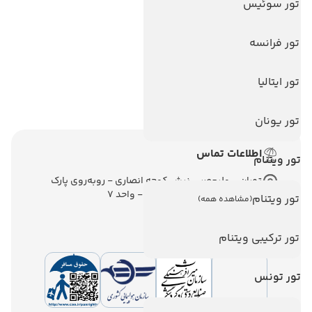
تور سوئیس
تور آنتالیا
تور فرانسه
تور پوکت
تور بالی
تور ایتالیا
تور سریلانکا
تور یونان
اطلاعات تماس
تور ویتنام
تهران - ولیعصر - نبش کوچه انصاری - روبه‌روی پارک
ملت - برج ملت - طبقه ششم - واحد 7
تور ویتنام
(مشاهده همه)
تور ترکیبی ویتنام
تور تونس