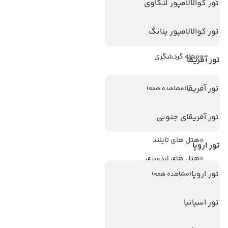
ویزا کانادا
تور کوالالامپور لنکاوی
درباره ما
تور کوالالامپور پنانگ
تماس با ما
مجله گردشگری
تور آفریقا
هتل های پر بازدید
تور آفریقا
(مشاهده همه)
هتل های آنتالیا
تور آفریقای جنوبی
هتل های استانبول
هتل های تایلند
تور اروپا
هتل های اندونزی
تور اروپا
(مشاهده همه)
هتل های سریلانکا
تور اسپانیا
تورهای پربازدید
تور استانبول