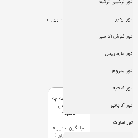
تور ترکیبی ترکیه
تور ازمیر
هیچ توری یافت نشد !
تور کوش آداسی
تور مارماریس
تور بدروم
سوالات متداول
تور فتحیه
به این صفحه چه
تور آلاچاتی
امتیازی می
دهید؟
تور امارات
میانگین امتیاز 0
از 5 ( از 0 رای )