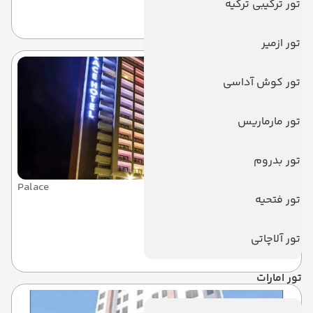
تور ترکیبی ترکیه
کیش
تور ازمیر
تور کوش آداسی
تور مارماریس
تور بدروم
Palace
تور فتحیه
پالاس
تور آلاچاتی
کیش
تور امارات