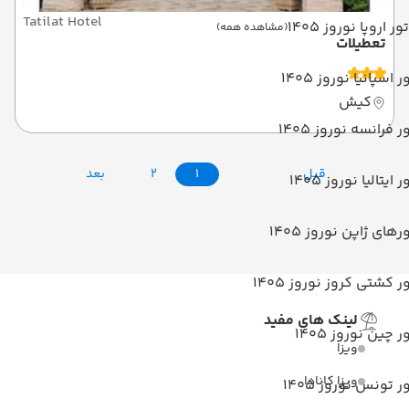
Tatilat Hotel
تور اروپا نوروز 1405
(مشاهده همه)
تعطیلات
ر اسپانیا نوروز 1405
کیش
ر فرانسه نوروز 1405
قبل
1
2
بعد
ر ایتالیا نوروز 1405
رهای ژاپن نوروز 1405
ر کشتی کروز نوروز 1405
لینک های مفید
ر چین نوروز 1405
ویزا
ویزا کانادا
ر تونس نوروز 1405