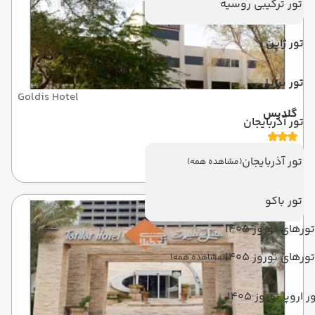
تور ترکیبی روسیه
تور ژاپن
تور برزیل
Goldis Hotel
گلدیس
تور آذربایجان
کیش
تور آذربایجان
(مشاهده همه)
تور باکو
تورهای نوروز 1405
تورهای نوروز 1405
(مشاهده همه)
ر اروپا نوروز 1405