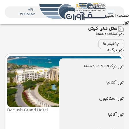
021-
22015257
صفحه اصلی
تور
هتل های کیش
تور
(مشاهده همه)
فیلتر ها
تور ترکیه
تور ترکیه
(مشاهده همه)
تور آنتالیا
تور استانبول
Dariush Grand Hotel
تور آلانیا
داریوش