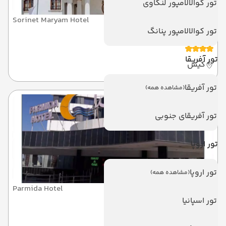
تور کوالالامپور لنکاوی
Sorinet Maryam Hotel
تور کوالالامپور پنانگ
سورینت مریم
تور آفریقا
کیش
تور آفریقا
(مشاهده همه)
تور آفریقای جنوبی
تور اروپا
تور اروپا
(مشاهده همه)
Parmida Hotel
پارمیدا
تور اسپانیا