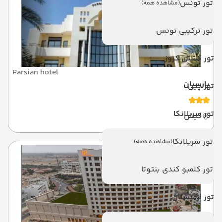
تور تونس
(مشاهده همه)
تور ترکیبی تونس
تور کشتی کروز
Parsian hotel
پارسیان
تور چین
تور سریلانکا
کیش
تور سریلانکا
(مشاهده همه)
تور کلمبو کندی بنتوتا
تور ارمنستان