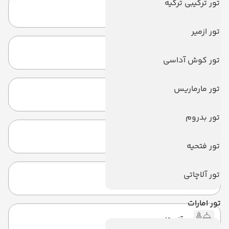
تور ترکیبی ترکیه
تور قطر
تور ازمیر
تور روسیه
تور کوش آداسی
تور مارماریس
تور هند
تور بدروم
تورهای داخلی
تور فتحیه
تور آلاچاتی
تور مالدیو
تور امارات
تور آفریقا