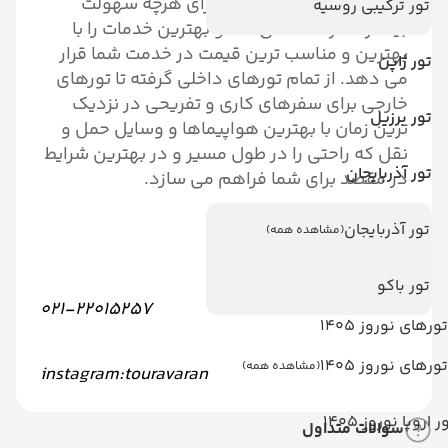
مجموعه تورآوران
به شما برای هرچه سهولت
تور ترکیبی روسیه
بیشتر سفر کمک می کند و بهترین خدمات را با
بهترین و مناسب ترین قیمت در خدمت شما قرار
تور ژاپن
می دهد. از تمام تورهای داخلی گرفته تا تورهای
خارجی برای سفرهای کاری و تفریحی در نزدیک
تور برزیل
ترین زمان با بهترین هواپیماها و وسایل حمل و
نقل که راحتی را در طول مسیر و در بهترین شرایط
تور آذربایجان
در مقصد برای شما فراهم می سازد.
تور آذربایجان
(مشاهده همه)
راه های ارتباط با مجموعه
:
تور باکو
021-22015257
تورهای نوروز 1405
تورهای نوروز 1405
(مشاهده همه)
instagram:touravaran
ر اروپا نوروز 1405
سوالات متداول