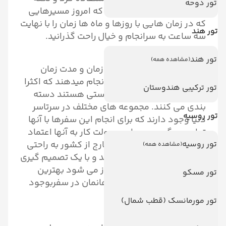
تور دوحه
دوم امنیت این سفرها بود که امروز مسیرهایی
که در زمان هایی با روزها و ماه ها زمان را با نهایت
تور هند
سه ساعت به سرانجام و خیال راحت گذرانید.
تور هند
(مشاهده همه)
تورها را به سفرهایی که در زمان و مدت زمان
مشخص با هدفی مشخص انجام میدهند که اکثرا
تور ترکیبی هندوستان
قصد تفریحی و اهداف توریستی هستند دسته
بندی می کنند. مجموعه های مختلف در سرتاسر
تور روسیه
دنیا وجود دارند که برای انجام این سفرها با آنها
تماس میگیریم و برای سهولت کار به آنها اعتماد
تور روسیه
می کنیم.امروزه سفرهای خارج از کشور به راحتی
(مشاهده همه)
هرچه تمام تر انجام می شوند و با یک تصمیم گیری
درست و به موقع با دیدی باز می شود بهترین
تور مسکو
خاطرات را برای خود و همراهانمان در سفربوجود
آورد.
تور مورمانسک (قطب شمال)