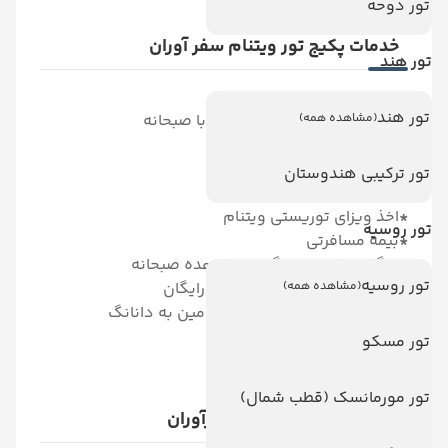
تور دوحه
خدمات پکیج تور ویتنام سفر آوران
تور هند
*
پرواز با هواپیمایی امارات
تور هند
*
10 شب اقامت در هتل همراه با صبحانه
(مشاهده همه)
*
ترانسفر فرودگاهی
*
ترانسفر بین شهری
تور ترکیبی هندوستان
*
تور لیدر محلی
*
اخذ ویزای توریستی ویتنام
تور روسیه
*
بیمه مسافرتی
*
8 گشت شهری رایگان + 10 وعده صبحانه
تور روسیه
*
7 وعده ناهار رایگان + 1 شام رایگان
(مشاهده همه)
*
پرواز داخلی در مسیر هوشی مین به دانانگ
تور مسکو
تور مورمانسک (قطب شمال)
تورهای ویتنام آژانس سفرآوران