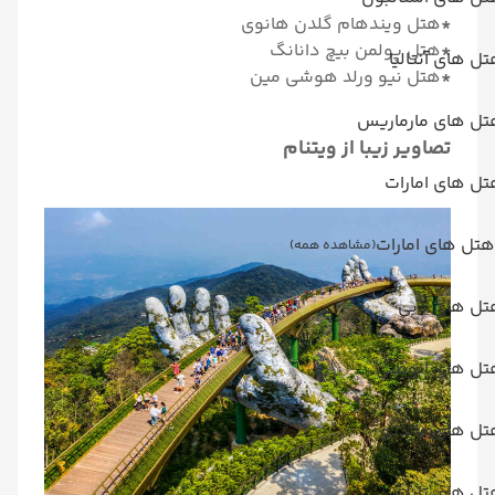
*
هتل ویندهام گلدن هانوی
*
هتل پولمن بیچ دانانگ
ل های آنتالیا
*
هتل نیو ورلد هوشی مین
تل های مارماریس
تصاویر زیبا از ویتنام
ل های امارات
هتل های امارات
(مشاهده همه)
تل های دبی
تل های ابوظبی
تل های مالدیو
ل های تایلند