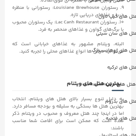
محلی و بین‌المللی با منظره ای فوق‌العاده.
9. رستوران Louisiane Brewhouse: رستورانی با منظره
دریا و غذاهای دریایی تازه.
تل های کیپ تاون
10. رستوران Lac Canh Restaurant: یک رستوران محبوب
با برگ‌های گواون و غذاهای منحصر به فرد.
تل های سان سیتی
البته، ویتنام مشهور به غذاهای خیابانی است که
تل های ژوهانسبورگ
می‌توانید در آن ها انواع غذاهای محلی را تجربه کنید.
ل های ترکیه
بهترین هتل های ویتنام
هتل های ترکیه
(مشاهده همه)
به دلیل تنوع بسیار بالای هتل های ویتنام، انتخاب
تل های بدروم
بهترین هتل‌ ها بستگی به سلیقه و بودجه مسافر دارد.
اما در اینجا چند هتل معروف و محبوب در ویتنام ذکر
تل های فتحیه
شده است که ممکن است برای اقامت شما مناسب
باشند:
تل های استانبول