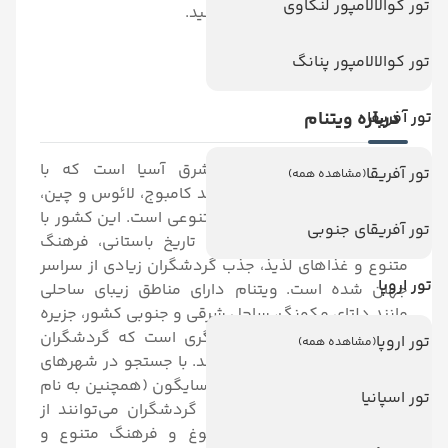
تور کوالالامپور لنکاوی
پروازهای مختلف را مشاهده کنید.
تور کوالالامپور پنانگ
تور آفریقا
درباره ویتنام
ویتنام کشوری در جنوب شرق آسیا است که با
تور آفریقا
(مشاهده همه)
همسایگانی با کشورهایی مانند کامبوج، لائوس و چین،
دارای فرهنگ و تاریخ غنی و متنوعی است. این کشور با
تور آفریقای جنوبی
دارا بودن مناظر طبیعی زیبا، تاریخ باستانی، فرهنگ
متنوع و غذاهای لذیذ، جذب گردشگران زیادی از سراسر
تور اروپا
جهان شده است.
ویتنام دارای مناطق زیبای ساحلی
مانند دلتای مکونگ، ساحل شرقی و جنوبی کشور، جزیره
فوکوک و مناطق طبیعی دیگری است که گردشگران
تور اروپا
(مشاهده همه)
علاقه‌مند را به خود جلب می‌کند.
با جستجو در شهرهای
ویتنام مانند هانوی (پایتخت)، سایگون (همچنین به نام
تور اسپانیا
هوچی من شناخته می‌شود)، گردشگران می‌توانند از
معماری تاریخی، بازارهای شلوغ و فرهنگ متنوع و