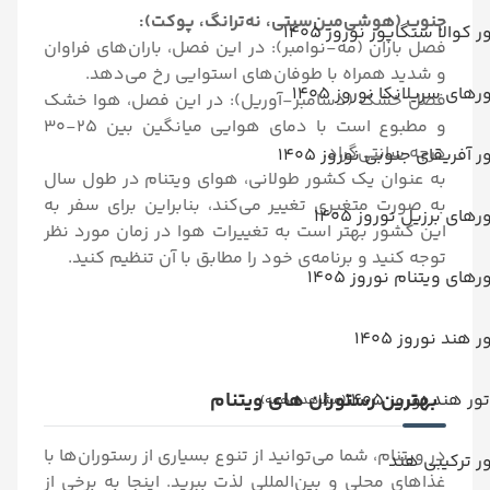
جنوب (هوشی‌مین‌سیتی، نه‌ترانگ، پوکت):
ر کوالا سنگاپور نوروز 1405
فصل باران (مه-نوامبر): در این فصل، باران‌های فراوان
و شدید همراه با طوفان‌های استوایی رخ می‌دهد.
رهای سریلانکا نوروز 1405
فصل خشک (دسامبر-آوریل): در این فصل، هوا خشک
و مطبوع است با دمای هوایی میانگین بین 25-30
درجه سانتی‌گراد.
ر آفریقای جنوبی نوروز 1405
به عنوان یک کشور طولانی، هوای ویتنام در طول سال
به صورت متغیری تغییر می‌کند، بنابراین برای سفر به
رهای برزیل نوروز 1405
این کشور بهتر است به تغییرات هوا در زمان مورد نظر
توجه کنید و برنامه‌ی خود را مطابق با آن تنظیم کنید.
رهای ویتنام نوروز 1405
ر هند نوروز 1405
بهترین رستوران های ویتنام
تور هند نوروز 1405
(مشاهده همه)
در ویتنام، شما می‌توانید از تنوع بسیاری از رستوران‌ها با
ر ترکیبی هند
غذاهای محلی و بین‌المللی لذت ببرید. اینجا به برخی از