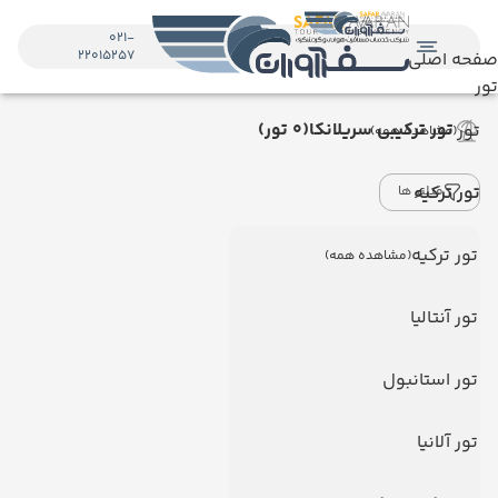
021-
22015257
صفحه اصلی
تور
تور ترکیبی سریلانکا
(0 تور)
تور
(مشاهده همه)
تور ترکیه
فیلتر ها
تور ترکیه
(مشاهده همه)
تور آنتالیا
تور استانبول
تور آلانیا