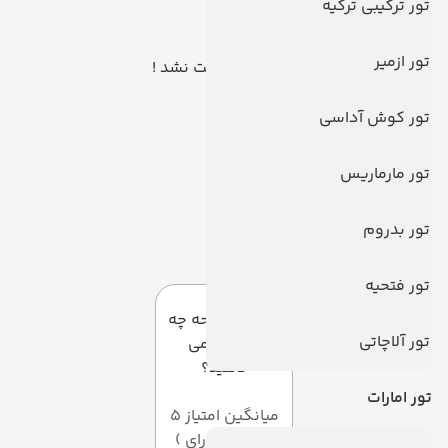
تور ترکیبی ترکیه
تور ازمیر
هیچ توری یافت نشد !
تور کوش آداسی
تور مارماریس
تور بدروم
سوالات متداول
تور فتحیه
به این صفحه چه
تور آلاچاتی
امتیازی می
دهید؟
تور امارات
میانگین امتیاز 5
از 5 ( از 3 رای )