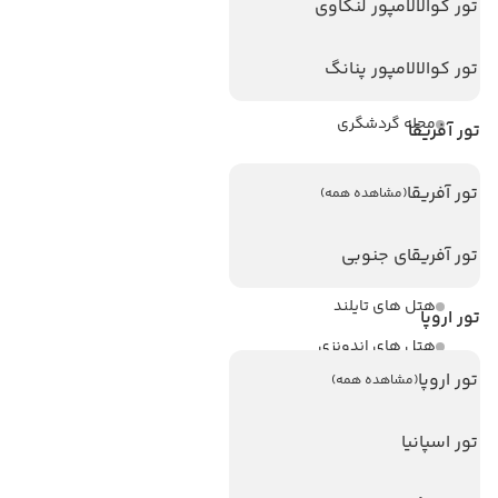
ویزا کانادا
تور کوالالامپور لنکاوی
درباره ما
تور کوالالامپور پنانگ
تماس با ما
مجله گردشگری
تور آفریقا
هتل های پر بازدید
تور آفریقا
(مشاهده همه)
هتل های آنتالیا
تور آفریقای جنوبی
هتل های استانبول
هتل های تایلند
تور اروپا
هتل های اندونزی
تور اروپا
(مشاهده همه)
هتل های سریلانکا
تور اسپانیا
تورهای پربازدید
تور استانبول