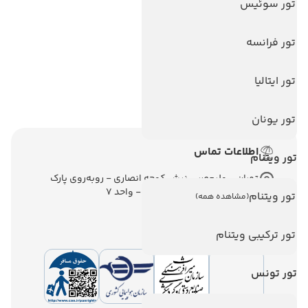
تور سوئیس
تور آنتالیا
تور فرانسه
تور پوکت
تور بالی
تور ایتالیا
تور سریلانکا
تور یونان
اطلاعات تماس
تور ویتنام
تهران - ولیعصر - نبش کوچه انصاری - روبه‌روی پارک
ملت - برج ملت - طبقه ششم - واحد 7
تور ویتنام
(مشاهده همه)
تور ترکیبی ویتنام
تور تونس