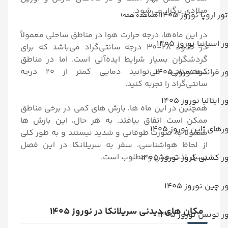
میلادی برگزار می‌شود.
تور اروپا نوروز 1405
(مشاهده همه)
در این ماه‌ها، درجه حرارت هوا در مناطق ساحلی معمولاً
ر اسپانیا نوروز 1405
در حدود ۲۸-۳۰ درجه سانتی‌گراد می‌باشد که برای
گردشگران بسیار شرایط ایده‌آلی است. اما در مناطق
کوهستانی، می‌توانید دمایی کمتر از ۲۰ درجه
ر فرانسه نوروز 1405
سانتی‌گراد را تجربه کنید.
ر ایتالیا نوروز 1405
همچنین در این ماه ‌ها، بارش ‌های کمی در برخی مناطق
ممکن است اتفاق بیافتد. به هر حال، این بارش‌ ها
رهای ژاپن نوروز 1405
معمولا به صورت طوفانی و شدید نیستند و به‌ طور کلی
از لحاظ هواشناسی، سفر به سریلانکا در این فصل
بسیار لذت‌بخش و مطلوب است.
ر کشتی کروز نوروز 1405
ر چین نوروز 1405
مکان های دیدنی سریلانکا در نوروز 1405
ر تونس نوروز 1405