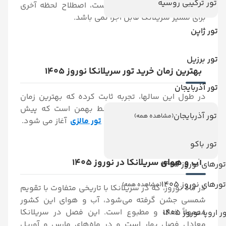
تور ترکیبی روسیه
اینکه نیاز به دریافت ویزا هست، اصطلاح لحظه آخری
برای مسیر سریلانکا قابل اجرا نمی باشد.
تور ژاپن
تور برزیل
بهترین زمان خرید تور سریلانکا نوروز 1405
تور آذربایجان
در طول این سالها، تجربه ثابت کرده که بهترین زمان
خرید تورهای نوروزی، از اواسط بهمن است که پیش
تور آذربایجان
(مشاهده همه)
فروش تورهای نوروزی از جمله
تور مالزی
آغاز می شود.
تور باکو
آب و هوای سریلانکا در نوروز 1405
تورهای نوروز 1405
تورهای نوروز 1405
(مشاهده همه)
در ماه نوروز، که در سریلانکا با تاریخی متفاوت با تقویم
شمسی جشن گرفته می‌شود، آب و هوای این کشور
معمولاً خنک و مطبوع است. این فصل در سریلانکا
ر اروپا نوروز 1405
معادل فصل بهار است و در ماه‌های مارس و آوریل