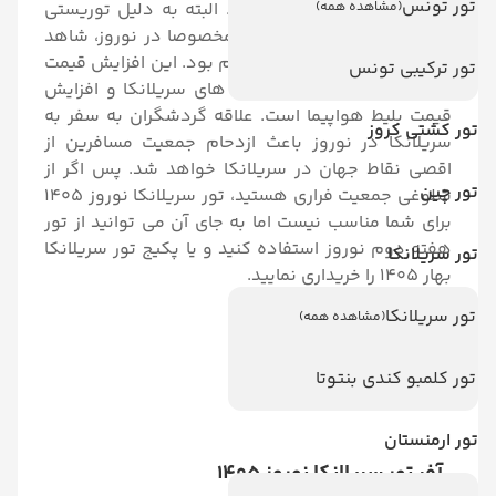
تور تونس
(مشاهده همه)
اردیبهشت، لحظه جذابی است. البته به دلیل توریستی
بودن سریلانکا در فصل بهار مخصوصا در نوروز، شاهد
افزایش قیمت چشمگیر خواهیم بود. این افزایش قیمت
تور ترکیبی تونس
معمولا از طرف صاحبین هتل های سریلانکا و افزایش
قیمت بلیط هواپیما است. علاقه گردشگران به سفر به
تور کشتی کروز
سریلانکا در نوروز باعث ازدحام جمعیت مسافرین از
اقصی نقاط جهان در سریلانکا خواهد شد. پس اگر از
تور چین
شلوغی جمعیت فراری هستید، تور سریلانکا نوروز 1405
برای شما مناسب نیست اما به جای آن می توانید از تور
هفته دوم نوروز استفاده کنید و یا پکیج تور سریلانکا
تور سریلانکا
بهار 1405 را خریداری نمایید.
تور سریلانکا
(مشاهده همه)
ــ
تور سریلانکا فروردین 1405
ــ
تور سریلانکا اردیبهشت 1405
تور کلمبو کندی بنتوتا
ــ
تور سریلانکا خرداد 1405
تور ارمنستان
آفر تور سریلانکا نوروز 1405