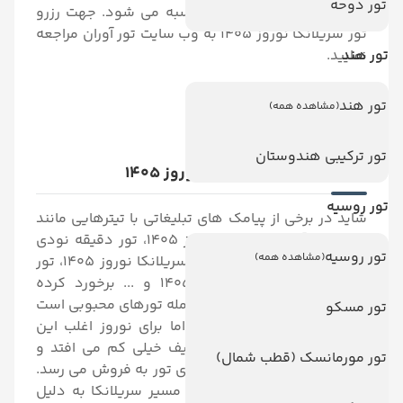
تور دوحه
از سایر تورهای سریلانکا محاسبه می شود. جهت رزرو
تور سریلانکا نوروز 1405 به وب سایت تور آوران مراجعه
تور هند
نمایید.
تور هند
(مشاهده همه)
تور ترکیبی هندوستان
تور لحظه آخری سریلانکا نوروز 1405
تور روسیه
شاید در برخی از پیامک های تبلیغاتی با تیترهایی مانند
تور لحظه آخری سریلانکا نوروز 1405، تور دقیقه نودی
تور روسیه
(مشاهده همه)
سریلانکا نوروز 1405، آفر تور سریلانکا نوروز 1405، تور
خیلی ارزان سریلانکا نوروز 1405 و ... برخورد کرده
باشید. تورهای لحظه آخری از جمله تورهای محبوبی است
تور مسکو
که در سرتاسر قابل اجراست اما برای نوروز اغلب این
اتفاق برای هفته دوم با تخفیف خیلی کم می افتد و
تور مورمانسک (قطب شمال)
برای هفته اول به محض برگزاری تور به فروش می رسد.
البته لازم به ذکر است که در مسیر سریلانکا به دلیل