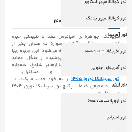
تور کوالالامپور لنکاوی
تور کوالالامپور پنانگ
پکیج تور سریلانکا نوروز 1405
تور آفریقا
سریلانکا، جواهره‌ ی اقیانوس هند با طبیعتی خیره
کننده و فرهنگی پرآوازه، همواره به عنوان یکی از
جواهرات توریستی آسیا شناخته می‌شود. این جزیره زیبا
تور آفریقا
(مشاهده همه)
با سواحل سرسبز، کوه‌های پوشیده از جنگل، معابد
باستانی، پارک‌های ملی و بازارهای شلوغ، همواره
تور آفریقای جنوبی
مسحور کننده بوده و مسافران
تور سریلانکا نوروز 1405
را به خود جذب می‌کند. در
تور اروپا
اینجا به معرفی خدمات پکیج تور سریلانکا نوروز 1404
می پردازیم.
تور اروپا
(مشاهده همه)
*
بلیط رفت و برگشت هواپیما
*
اقامت در هتل با صبحانه
تور اسپانیا
*
ترانسفر فرودگاهی
*
راهنمای تور