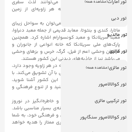
تور امارات
در این مقصد، گردشگران می‌توانند لذت سفری
(مشاهده همه)
خاطره‌انگیز را تجربه کنند که هر زاویه‌ای از زمین
سریلانکا را در بر می‌گیرد.
تور دبی
از جاذبه‌های دیدنی سریلانکا می‌توان به سواحل زیبای
ماتارا، کندی و بنتوتا، معابد قدیمی از جمله معبد دنیاوا،
تور مالدیو
معبد سریلانکا و معبد کونسوارام اشاره کرد. همچنین
پارک‌های ملی سریلانکا که خانه انواعی از جانوران و
تور مالزی
گیاهان وحشی اعم از فیل، گرگ، خرس و بزهای وحشی
می‌باشد نیز از جاذبه‌های دیدنی این کشور هستند.
سریلانکا با فرهنگ و تاریخی که در هر زاویه وجود دارد،
تور مالزی
(مشاهده همه)
گردشگران را به دیدار و آشنایی با آن تشویق می‌کند. با
مردمان مهمان‌نواز و صمیمی این کشور آشنا شوید،
تور کوالالامپور
فستیوال‌های محلی را تجربه کنید و از تنوع فرهنگی و
هنرهای محلی لذت ببرید.
تور ترکیبی مالزی
اگر به دنبال سفری متفاوت و خاطره‌انگیز در نوروز
هستید، سریلانکا می‌تواند گزینه‌ی بسیار مناسبی باشد.
این کشور با جاذبه‌های طبیعی و فرهنگی خود، به شما
تور کوالالامپور سنگاپور
تجربه‌ای منحصر به فرد از سفری ممتاز را هدیه خواهد
داد.