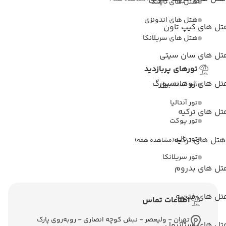
هتل های تایلند
هتل های اندونزی
تل های کیپ تاون
هتل های سریلانکا
تل های سان سیتی
تورهای پربازدید
تل های ژوهانسبورگ
تور استانبول
تور آنتالیا
ل های ترکیه
تور پوکت
تور بالی
هتل های ترکیه
(مشاهده همه)
تور سریلانکا
تل های بدروم
تل های فتحیه
اطلاعات تماس
تهران - ولیعصر - نبش کوچه انصاری - روبه‌روی پارک
تل های استانبول