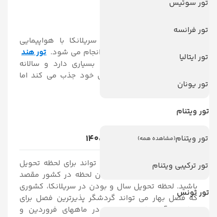
تور سوئیس
*
بیمه سفر
*
یک گشت شهری با ناهار
تور فرانسه
در حال حاضر کلیه تورهای سریلانکا با هواپیمایی
ایرعربیا، سلام ایر و فلای دبی انجام می شود.
تور هند
تور ایتالیا
مانند تور سریلانکا طرفداران بسیاری دارد و سالانه
گردشگران بسیاری را به سوی خود جذب می کند اما
تور یونان
قیمت مناسب تری دارد.
تور ویتنام
قیمت تور سریلانکا نوروز 1405
تور ویتنام
(مشاهده همه)
یکی از اتفاقات جذابی که می تواند برای لحظه تحویل
تور ترکیبی ویتنام
سال بیفتد این است که در آن لحظه در کشور مقصد
باشید. لحظه تحویل سال و بودن در سریلانکا، کشوری
تور تونس
که فصل بهار می تواند گردشگر پذیرترین فصل برای
سفر به آن باشد مخصوصا در ماههای فروردین و