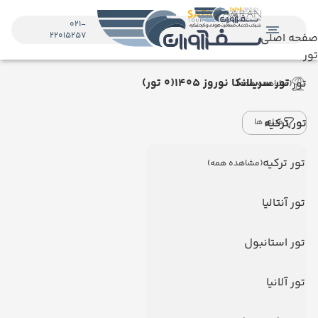
021-
22015257
صفحه اصلی
تور
تور سریلانکا نوروز ۱۴۰5
(0 تور)
تور
(مشاهده همه)
تور ترکیه
فیلتر ها
تور ترکیه
(مشاهده همه)
تور آنتالیا
تور استانبول
تور آلانیا