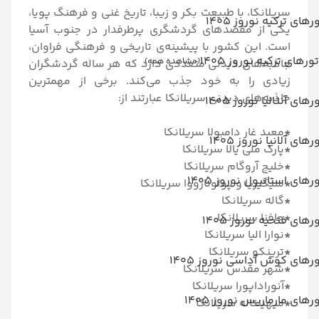
سریلانکا، با طبیعت بکر و زیبا، تاریخ غنی و فرهنگ پویا،
رهای ترکیه نوروز 1405
یکی از مقصدهای گردشگری پرطرفدار در جنوب آسیا
است. این کشور با پیشینه‌ی تاریخی و فرهنگی فراوان،
تورهای ترکیه نوروز 1405
(مشاهده همه)
جاذبه‌های دیدنی متعددی دارد که هر ساله گردشگران
زیادی را به خود جذب می‌کند. برخی از مهمترین
جاذبه‌های دیدنی سریلانکا عبارتند از:
رهای آنتالیا نوروز 1405
*
معبد غار دامبولا سریلانکا
رهای آلانیا نوروز 1405
*
پارک ملی یالا سریلانکا
*
خلیج آروگام سریلانکا
رهای استانبول نوروز 1405
*
سیگیریا و پولونارووا سریلانکا
*
گاله سریلانکا
*
جافنا سریلانکا
رهای فتحیه نوروز 1405
*
نوارا الیا سریلانکا
*
ترینکو سریلانکا
رهای کوش آداسی نوروز 1405
*
شهر مقدس سریلانکا
*
آنوراداپورا سریلانکا
رهای مارماریس نوروز 1405
*
میهینتاله سریلانکا