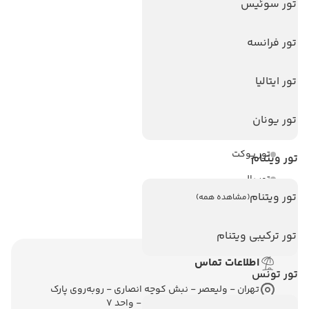
تور سوئیس
هتل های اندونزی
هتل های سریلانکا
تور فرانسه
تور ایتالیا
تورهای پربازدید
تور استانبول
تور یونان
تور آنتالیا
تور پوکت
تور ویتنام
تور بالی
تور ویتنام
(مشاهده همه)
تور سریلانکا
تور ترکیبی ویتنام
اطلاعات تماس
تور تونس
تهران - ولیعصر - نبش کوچه انصاری - روبه‌روی پارک
ملت - برج ملت - طبقه ششم - واحد 7