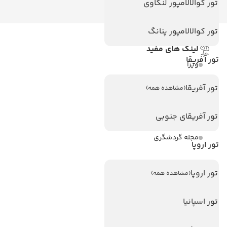
تور کوالالامپور لنکاوی
تور کوالالامپور پنانگ
لینک های مفید
تور آفریقا
ویزا
ویزا کانادا
تور آفریقا
(مشاهده همه)
درباره ما
تور آفریقای جنوبی
تماس با ما
مجله گردشگری
تور اروپا
هتل های پر بازدید
تور اروپا
(مشاهده همه)
هتل های آنتالیا
تور اسپانیا
هتل های استانبول
هتل های تایلند