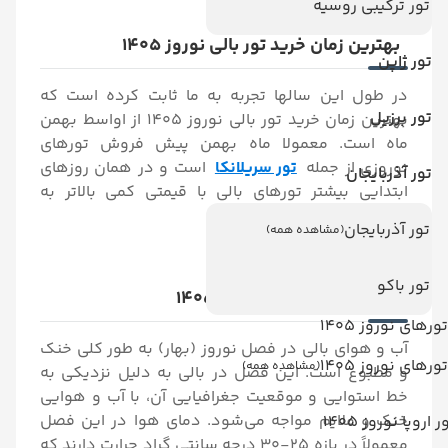
تور ترکیبی روسیه
بهترین زمان خرید تور بالی نوروز 1405
تور ژاپن
در طول این سالها تجربه به ما ثابت کرده است که
تور برزیل
بهترین زمان خرید تور بالی نوروز 1405 از اواسط بهمن
ماه است. معمولا ماه بهمن پیش فروش تورهای
نوروزی از جمله
تور سریلانکا
است و در همان روزهای
تور آذربایجان
ابتدایی بیشتر تورهای بالی با قیمتی کمی بالاتر به
فروش می رسد.
تور آذربایجان
(مشاهده همه)
تور باکو
آب و هوای بالی در نوروز 1405
تورهای نوروز 1405
آب و هوای بالی در فصل نوروز (بهار) به‌ طور کلی خنک
تورهای نوروز 1405
(مشاهده همه)
و مطبوع است. این فصل در بالی به دلیل نزدیکی به
خط استوایی و موقعیت جغرافیایی آن، با آب و هوایی
خنک و ملایم مواجه می‌شود. دمای هوا در این فصل
ر اروپا نوروز 1405
معمولاً در بازه 25-30 درجه سانتی ‌گراد حرارت دارند که