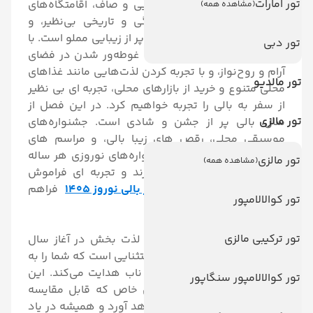
تور امارات
فرو می‌رویم. ساحل ‌های طلایی و صاف، اقامتگاه‌های
(مشاهده همه)
لوکس و مدرن، تنوع فرهنگی و تاریخی بی‌نظیر، و
طبیعتی که با اسرار و رمزهایی پر از زیبایی مملو است. با
تور دبی
پیمودن خیابان‌های پرانرژی، با غوطه‌ور شدن در فضای
آرام و روح‌نواز، و با تجربه کردن لذت‌هایی مانند غذاهای
تور مالدیو
محلی متنوع و خرید از بازارهای محلی، تجربه ای بی ‌نظیر
از سفر به بالی را تجربه خواهیم کرد.
در این فصل از
تور مالزی
سال، بالی پر از جشن و شادی است. جشنواره‌های
موسیقی محلی، رقص های زیبا بالی، و مراسم‌ های
مذهبی معتبری همچون جشنواره‌های نوروزی هر ساله
تور مالزی
(مشاهده همه)
جذابیت‌های خاص خود را دارند و تجربه ای فراموش‌
نشدنی را برای گردشگران
تور بالی نوروز 1405
فراهم
تور کوالالامپور
می‌کنند.
تور ترکیبی مالزی
اگر به دنبال استراحتی آرام و لذت بخش در آغاز سال
جدید هستید، بالی مقصدی استثنایی است که شما را به
دنیایی از زیبایی‌ها و خاطرات ناب هدایت می‌کند. این
تور کوالالامپور سنگاپور
سفر نوروزی به بالی، خاطراتی خاص که قابل مقایسه
نیست برای شما به ارمغان خواهد آورد و همیشه در یاد