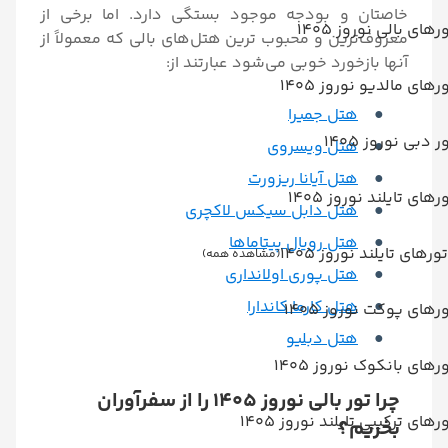
خاصتان و بودجه موجود بستگی دارد. اما برخی از
رهای بالی نوروز 1405
معروف‌ترین و محبوب‌ ترین هتل‌های بالی که معمولاً از
آنها بازخورد خوبی می‌شود عبارتند از:
رهای مالدیو نوروز 1405
هتل جمیرا
ر دبی نوروز 1405
هتل ویسروی
هتل آیانا ریزورت
رهای تایلند نوروز 1405
هتل دابل سیکس لاکچری
هتل رویال پیتاماها
تورهای تایلند نوروز 1405
(مشاهده همه)
هتل پوری اولانداری
هتل کارما کاندارا
رهای پوکت نوروز 1405
هتل دبلیو
رهای بانکوک نوروز 1405
چرا تور بالی نوروز 1405 را از سفرآوران
رهای ترکیبی تایلند نوروز 1405
بخریم؟