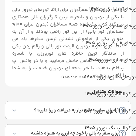
رهای پاتایا نوروز 1405
آژانس
گردشگری سفرآوران برای ارائه تورهای نوروز بالی
با یکی از بهترین و باتجربه ترین کارگزاران بالی همکاری
می کند که باعث شده همه مسافران (بدون اغراق 100%
رهای سامویی نوروز 1405
مسافران تور بالی) از این تور راضی بودند و از آن به
عنوان یکی از فراموش نشدنی ترسن سفرها یاد می
رهای فی فی نوروز 1405
کنند. برای تجربه بهترین قیمت تور بالی و رقم زدن یکی
از ماندگار ترین خاطره های نورورزی با شماره
رهای مالزی نوروز 1405
09906044424 تماس حاصل فرمایید و یا در واتس اپ
پیغام بدهید. با هر بدجه ای بهترین خدمات را به شما
ارائه می دهیم.
تورهای مالزی نوروز 1405
(مشاهده همه)
سوالات متداول
ر کوالالامپور نوروز 1405
آیا برای سفر به بالی نیاز به دریافت ویزا داریم؟
ر کوالا لنکاوی نوروز 1404
ر کوالا پنانگ نوروز 1405
برای سفر به بالی با خود چه ارزی به همراه داشته