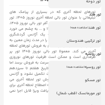
تور لحظه آخری بالی نوروز 1405
تور دوحه
تورهای لحظه آخری که در بسیاری از پیامک های
تور هند
تبلیغاتی با عنوان تور بالی لحظه آخری نوروز 1405، تور
دقیقه نودی بالی نوروز 1405، آفر تور بالی نوروز 1405،
تور هند
(مشاهده همه)
تور خیلی ارزان بالی نوروز 1405 و ... به چشم می خورد
معمولا برای زمانی است که یک آژانس گردشگری
نتوانسته باشد پکیج های خود را در مدت زمان معین به
تور ترکیبی هندوستان
فروش برساند، از این رو اقدام به فروش تورهای لحظه
آخری می کند. معمولا تور بالی نوروز 1405 تور پر
تور روسیه
طرفداری است و ممکن است ظرفیت تورهای نوروزی
بالی برای هفته اول نوروز به سرعت به فروش برسد اما
تور روسیه
(مشاهده همه)
برای نیمه دوم نوروز که از تاریخ هفتم تا سیزدهم
فروردین می باشد ممکن است تکمیل نشود و آژانس
های گردشگری اقدام به فروش تور لحظه آخری می
تور مسکو
کنند. البته لازم به ذکر است که اصطلاح لحظه آخری برای
مسیر بالی به دلیل نیاز به دریافت ویزا قابل اجرا نمی
تور مورمانسک (قطب شمال)
باشد.