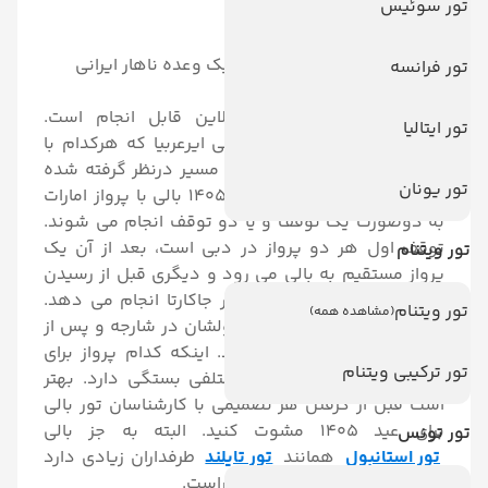
تور سوئیس
*
راهنمای تور
*
بیمه سفر
*
یک گشت نیمروزی شهری با یک وعده ناهار ایرانی
تور فرانسه
تور بالی معمولا با دو ایرلاین قابل انجام است.
تور ایتالیا
هواپیمایی امارات و هواپیمایی ایرعربیا که هرکدام با
تعداد توقف متفاوت برای این مسیر درنظر گرفته شده
تور یونان
اند. تورهای بالی و تور نوروز 1405 بالی با پرواز امارات
به دوصورت یک توقف و یا دو توقف انجام می شوند.
توقف اول هر دو پرواز در دبی است، بعد از آن یک
تور ویتنام
پرواز مستقیم به بالی می رود و دیگری قبل از رسیدن
به بالی توقف دوم خود را در جاکارتا انجام می دهد.
تور ویتنام
(مشاهده همه)
پرواز های ایرعربیا نیز توقف اولشان در شارجه و پس از
آن در کوالالامپور توقف دارند. اینکه کدام پرواز برای
تور ترکیبی ویتنام
شما بهتر است به عوامل مختلفی بستگی دارد. بهتر
است قبل از گرفتن هر تصمیمی با کارشناسان تور بالی
برای عید 1405 مشوت کنید. البته به جز بالی
تور تونس
تور استانبول
همانند
تور تایلند
طرفداران زیادی دارد
و با هزینه مناسب تری قابل اجراست.