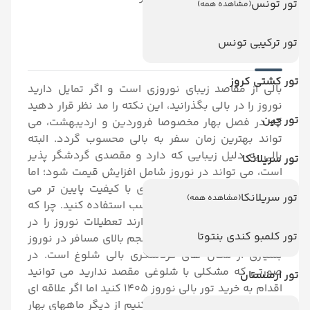
تور تونس
(مشاهده همه)
تور ترکیبی تونس
قیمت تور بالی نوروز 1405
تور کشتی کروز
بالی از مقاصد زیبای نوروزی است و اگر تمایل دارید
نوروز را در بالی بگذرانید، این نکته را مد نظر قرار دهید
تور چین
که در فصل بهار مخصوصا فروردین و اردیبهشت، می
تواند بهترین زمان سفر به بالی محسوب گردد. البته
بالی به دلیل زیبایی که دارد و مقصدی گردشگر پذیر
تور سریلانکا
است، می تواند در نوروز شامل افزایش قیمت شود؛ اما
می توانید با انتخاب هتل های با کیفیت پایین تر می
تور سریلانکا
(مشاهده همه)
توانید از تور بالی با قیمت مناسب استفاده کنید. چرا که
بسیاری از گردشگران تمایل دارند تعطیلات نوروز را در
تور کلمبو کندی بنتوتا
بالی سپری کنند، اما به دلیل حجم بالای مسافر در نوروز
بسیاری از مکان های گردشگری بالی شلوغ است. در
صورتی که مشکلی با شلوغی مقصد ندارید می توانید
تور ارمنستان
اقدام به خرید تور بالی نوروز 1405 کنید اما اگر علاقه ای
به شلوغی ندارید پیشنهاد میکنیم از دیگر ماههای بهار