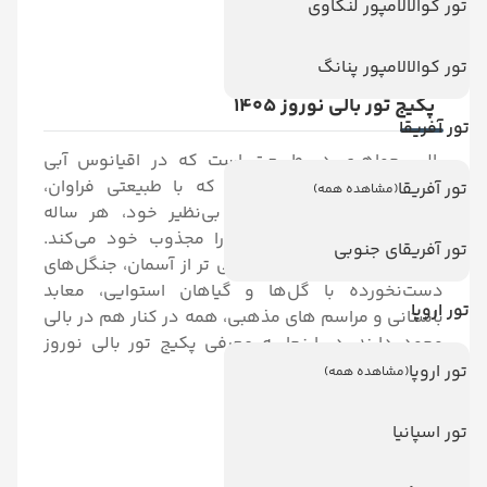
تور کوالالامپور لنکاوی
شما خواهد ماند.
تور کوالالامپور پنانگ
پکیج تور بالی نوروز 1405
تور آفریقا
بالی، جواهری در طبیعت است که در اقیانوس آبی
اندونزی می‌درخشد. جزیره‌ای که با طبیعتی فراوان،
تور آفریقا
(مشاهده همه)
فرهنگی ژرف و زیبایی‌های بی‌نظیر خود، هر ساله
گردشگرانی از سراسر جهان را مجذوب خود می‌کند.
تور آفریقای جنوبی
ساحل‌های طلایی با آب‌های آبی‌ تر از آسمان، جنگل‌های
دست‌نخورده با گل‌ها و گیاهان استوایی، معابد
تور اروپا
باستانی و مراسم‌ های مذهبی، همه در کنار هم در بالی
وجود دارند. در اینجا به معرفی پکیج تور بالی نوروز
1405 می پردازیم.
تور اروپا
(مشاهده همه)
*
بلیط رفت و برگشت هواپیما
تور اسپانیا
*
اقامت در هتل با صبحانه
*
ترانسفر فرودگاهی