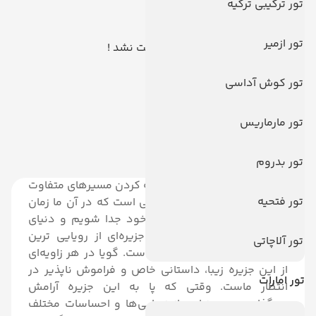
تور ترکیبی ترکیه
تور ازمیر
هیچ توری یافت نشد !
تور کوش آداسی
تور مارماریس
تور بدروم
نوروز بهترین فرصت برای تجربه کردن مسیرهای متفاوت
تور فتحیه
و جذاب است. فرصتی استثنایی است که در آن ما زمان
بیش تری داریم تا از روزمره خود جدا شویم و دنیای
جدیدی را تجربه کنیم. بالی، جزیره‌ای از رویایی ترین
تور آلاچاتی
مقصدها برای تعطیلات نوروز است. گویا در هر زاویه‌ای
از این جزیره زیبا، داستانی خاص و فراموش‌ ناپذیر در
تور امارات
انتظار ماست.
وقتی که پا به این جزیره آرامش
می‌گذاریم، به دنیایی از زیبایی‌ها و احساسات مختلف