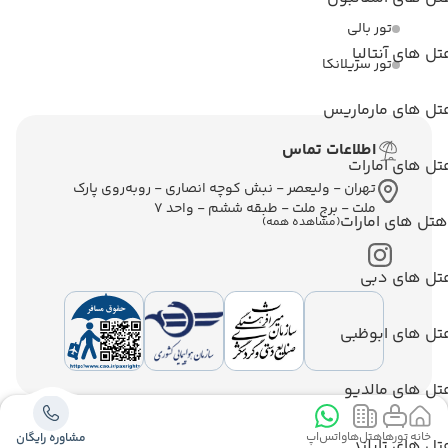
تور بالی
ل های آنتالیا
تور سریلانکا
تل های مارماریس
اطلاعات تماس
ل های امارات
تهران - ولیعصر - نبش کوچه انصاری - روبه‌روی پارک
ملت - برج ملت - طبقه ششم - واحد 7
هتل های امارات
(مشاهده همه)
تل های دبی
تل های ابوظبی
تل های مالدیو
طراحی سایت
و
سئو
:
پیام آوران پارسیان
خانه
تورها
هتل‌ها
واتس‌اپ
مشاوره رایگان
ل های تایلند