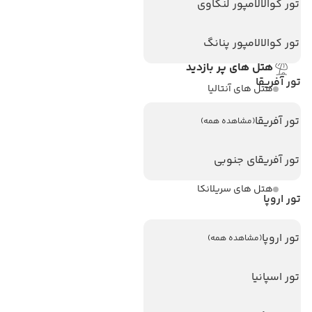
تماس با ما
تور کوالالامپور لنکاوی
مجله گردشگری
تور کوالالامپور پنانگ
هتل های پر بازدید
تور آفریقا
هتل های آنتالیا
هتل های استانبول
تور آفریقا
(مشاهده همه)
هتل های تایلند
تور آفریقای جنوبی
هتل های اندونزی
هتل های سریلانکا
تور اروپا
تورهای پربازدید
تور اروپا
(مشاهده همه)
تور استانبول
تور اسپانیا
تور آنتالیا
تور پوکت