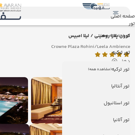
صفحه اصلی
تور
تور
کرون پلازا روهینی / لیلا امبیس
(مشاهده همه)
Crowne Plaza Rohini/Leela Ambience
تور ترکیه
دهلی
نمایش روی نقشه
تور ترکیه
(مشاهده همه)
تور آنتالیا
تور استانبول
تور آلانیا