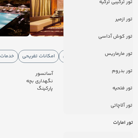
تور ترکیبی ترکیه
تور ازمیر
تور کوش آداسی
امکانات هتل
تور مارماریس
امکانات هتل
امکانات ورزشی
امکانات تفریحی
خدمات ا
تور بدروم
رستوران
آسانسور
تلویزیون کابلی/ماهواره‌ای
نگهداری بچه
تور فتحیه
خدمات 24 ساعته در اتاق
پارکینگ
دیدگاه کاربران
تور آلاچاتی
تور امارات