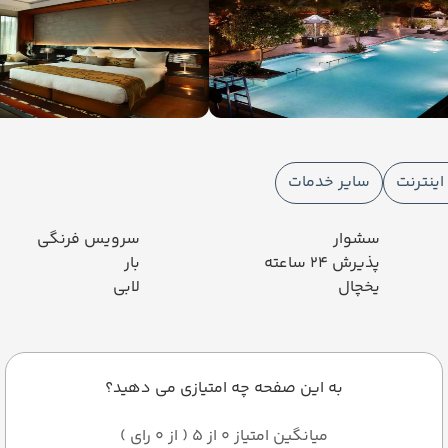
ینترنت
سایر خدمات
سشوار
سرویس فرنگی
پذیرش 24 ساعته
بار
یخچال
لابی
به این صفحه چه امتیازی می دهید؟
میانگین امتیاز 0 از 5 ( از 0 رای )