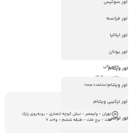
تور سوئیس
هتل های سریلانکا
تور فرانسه
تورهای پربازدید
تور استانبول
تور ایتالیا
تور آنتالیا
تور یونان
تور پوکت
تور بالی
تور ویتنام
تور سریلانکا
تور ویتنام
(مشاهده همه)
تور ترکیبی ویتنام
اطلاعات تماس
تهران - ولیعصر - نبش کوچه انصاری - روبه‌روی پارک
تور تونس
ملت - برج ملت - طبقه ششم - واحد 7