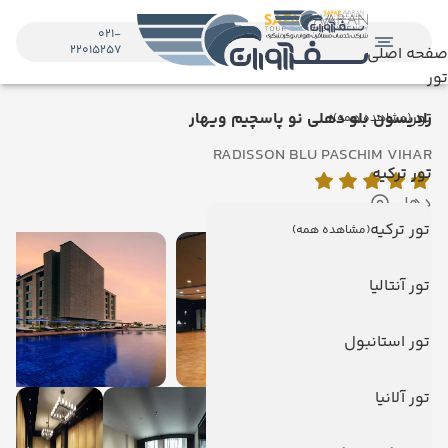
021-
22015257
صفحه اصلی
تور
تور
رادیسون بلو دهلی نو پاسچیم ویهار
(مشاهده همه)
RADISSON BLU PASCHIM VIHAR
تور ترکیه
دهلی
تور ترکیه
(مشاهده همه)
تور آنتالیا
تور استانبول
تور آلانیا