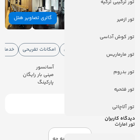
تور ترکیبی ترکیه
گالری تصاویر هتل
تور ازمیر
امکانات هتل
تور کوش آداسی
امکانات هتل
امکانات ورزشی
امکانات تفریحی
خدمات ا
تور مارماریس
رستوران
آسانسور
تور بدروم
تلویزیون کابلی/ماهواره‌ای
مینی بار رایگان
خدمات 24 ساعته در اتاق
پارکینگ
تور فتحیه
تور آلاچاتی
دیدگاه کاربران
تور امارات
به این صفحه چه