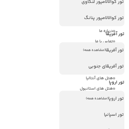
لینک های مفید
تور کوالالامپور لنکاوی
ویزا
تور کوالالامپور پنانگ
ویزا کانادا
درباره ما
تور آفریقا
تماس با ما
تور آفریقا
(مشاهده همه)
مجله گردشگری
تور آفریقای جنوبی
هتل های پر بازدید
هتل های آنتالیا
تور اروپا
هتل های استانبول
تور اروپا
هتل های تایلند
(مشاهده همه)
هتل های اندونزی
تور اسپانیا
هتل های سریلانکا