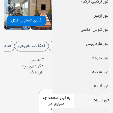
تور ترکیبی ترکیه
تور ازمیر
گالری تصاویر هتل
تور کوش آداسی
امکانات هتل
تور مارماریس
امکانات هتل
امکانات ورزشی
امکانات تفریحی
خدمات ا
تور بدروم
رستوران
آسانسور
تلویزیون کابلی/ماهواره‌ای
نگهداری بچه
تور فتحیه
خدمات 24 ساعته در اتاق
پارکینگ
دیدگاه کاربران
تور آلاچاتی
به این صفحه چه
تور امارات
امتیازی می
دهید؟