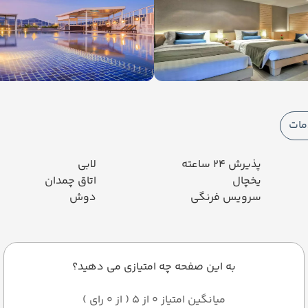
مات
پذیرش 24 ساعته
لابی
یخچال
اتاق چمدان
سرویس فرنگی
دوش
به این صفحه چه امتیازی می دهید؟
میانگین امتیاز 0 از 5 ( از 0 رای )