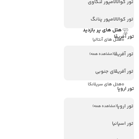
تماس با ما
تور کوالالامپور لنکاوی
مجله گردشگری
تور کوالالامپور پنانگ
هتل های پر بازدید
تور آفریقا
هتل های آنتالیا
هتل های استانبول
تور آفریقا
(مشاهده همه)
هتل های تایلند
تور آفریقای جنوبی
هتل های اندونزی
هتل های سریلانکا
تور اروپا
تورهای پربازدید
تور اروپا
(مشاهده همه)
تور استانبول
تور اسپانیا
تور آنتالیا
تور پوکت