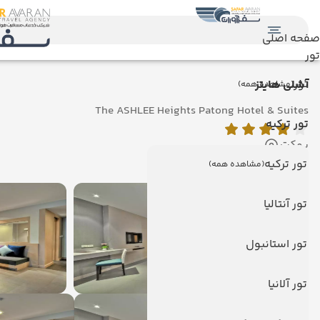
صفحه اصلی
تور
تور
آشلی هایتز
(مشاهده همه)
The ASHLEE Heights Patong Hotel & Suites
تور ترکیه
پوکت
نمایش روی نقشه
تور ترکیه
(مشاهده همه)
تور آنتالیا
تور استانبول
تور آلانیا