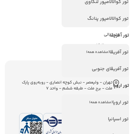
تور کوالالامپور لنکاوی
تور استانبول
تور آنتالیا
تور کوالالامپور پنانگ
تور پوکت
تور بالی
تور آفریقا
تور سریلانکا
تور آفریقا
(مشاهده همه)
تور آفریقای جنوبی
اطلاعات تماس
تهران - ولیعصر - نبش کوچه انصاری - روبه‌روی پارک
تور اروپا
ملت - برج ملت - طبقه ششم - واحد 7
تور اروپا
(مشاهده همه)
تور اسپانیا