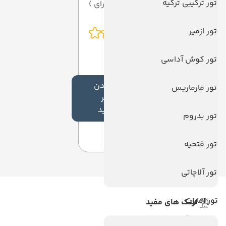
تور ترکیبی ترکیه
از 5 ( از 0 رای )
تور ازمیر
تور کوش آداسی
افزودن
تور مارماریس
نظر
جدید
تور بدروم
تور فتحیه
تور آلاچاتی
تور امارات
لینک های مفید
ویزا