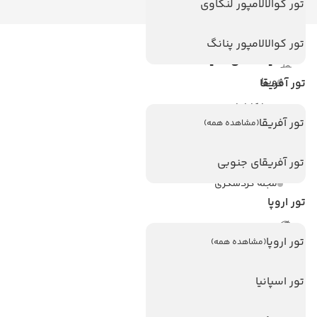
تور کوالالامپور لنکاوی
تور کوالالامپور پنانگ
لینک های مفید
ویزا
تور آفریقا
ویزا کانادا
تور آفریقا
(مشاهده همه)
درباره ما
تماس با ما
تور آفریقای جنوبی
مجله گردشگری
تور اروپا
هتل های پر بازدید
تور اروپا
(مشاهده همه)
هتل های آنتالیا
هتل های استانبول
تور اسپانیا
هتل های تایلند