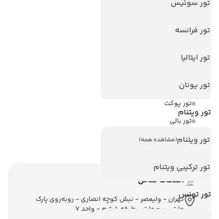
تور سوئیس
هتل های اندونزی
هتل های سریلانکا
تور فرانسه
تورهای پربازدید
تور ایتالیا
تور استانبول
تور یونان
تور آنتالیا
تور پوکت
تور ویتنام
تور بالی
تور سریلانکا
تور ویتنام
(مشاهده همه)
تور ترکیبی ویتنام
اطلاعات تماس
تور تونس
تهران - ولیعصر - نبش کوچه انصاری - روبه‌روی پارک
ملت - برج ملت - طبقه ششم - واحد 7