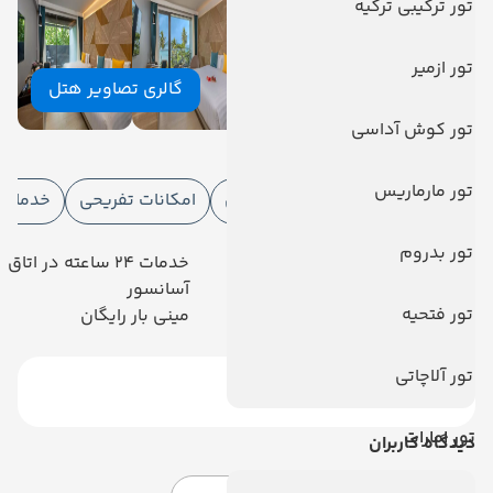
تور ترکیبی ترکیه
تور ازمیر
گالری تصاویر هتل
تور کوش آداسی
امکانات هتل
تور مارماریس
امکانات هتل
امکانات ورزشی
امکانات تفریحی
خدمات ا
تور بدروم
رستوران
خدمات 24 ساعته در اتاق
فروشگاه
آسانسور
تور فتحیه
تلویزیون کابلی/ماهواره‌ای
مینی بار رایگان
تور آلاچاتی
تور امارات
دیدگاه کاربران