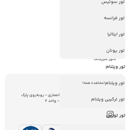
تور سوئیس
تورهای پربازدید
تور استانبول
تور فرانسه
تور آنتالیا
تور ایتالیا
تور پوکت
تور بالی
تور یونان
تور سریلانکا
تور ویتنام
تور ویتنام
(مشاهده همه)
اطلاعات تماس
تهران - ولیعصر - نبش کوچه انصاری - روبه‌روی پارک
تور ترکیبی ویتنام
ملت - برج ملت - طبقه ششم - واحد 7
تور تونس