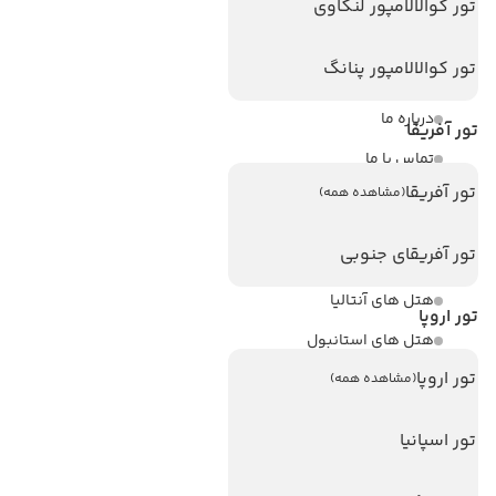
لینک های مفید
تور کوالالامپور لنکاوی
ویزا
تور کوالالامپور پنانگ
ویزا کانادا
درباره ما
تور آفریقا
تماس با ما
تور آفریقا
(مشاهده همه)
مجله گردشگری
تور آفریقای جنوبی
هتل های پر بازدید
هتل های آنتالیا
تور اروپا
هتل های استانبول
تور اروپا
هتل های تایلند
(مشاهده همه)
هتل های اندونزی
تور اسپانیا
هتل های سریلانکا