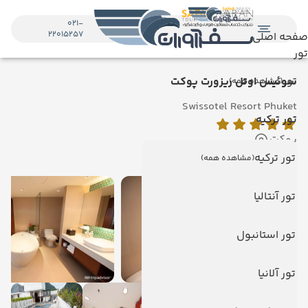
021-
22015257
صفحه اصلی
تور
تور
سوئیس اوتل ریزورت پوکت
(مشاهده همه)
Swissotel Resort Phuket
تور ترکیه
پوکت
نمایش روی نقشه
تور ترکیه
(مشاهده همه)
تور آنتالیا
تور استانبول
تور آلانیا