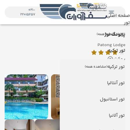
021-
22015257
صفحه اصلی
تور
تور
پاتونگ لوژ
(مشاهده همه)
Patong Lodge
تور ترکیه
پوکت
نمایش روی نقشه
تور ترکیه
(مشاهده همه)
تور آنتالیا
تور استانبول
تور آلانیا