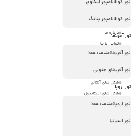
لینک های مفید
تور کوالالامپور لنکاوی
ویزا
تور کوالالامپور پنانگ
ویزا کانادا
درباره ما
تور آفریقا
تماس با ما
تور آفریقا
(مشاهده همه)
مجله گردشگری
تور آفریقای جنوبی
هتل های پر بازدید
هتل های آنتالیا
تور اروپا
هتل های استانبول
تور اروپا
هتل های تایلند
(مشاهده همه)
هتل های اندونزی
تور اسپانیا
هتل های سریلانکا