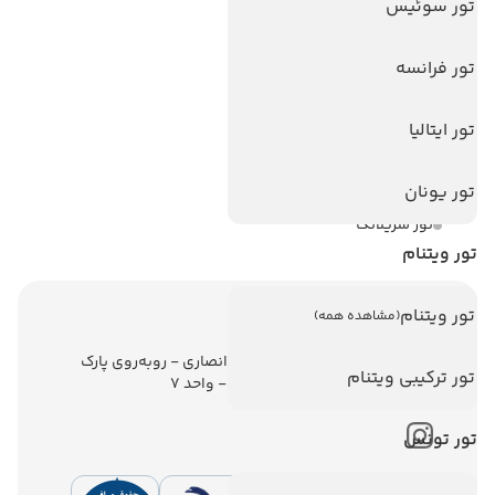
تور سوئیس
تورهای پربازدید
تور استانبول
تور فرانسه
تور آنتالیا
تور ایتالیا
تور پوکت
تور بالی
تور یونان
تور سریلانکا
تور ویتنام
تور ویتنام
(مشاهده همه)
اطلاعات تماس
تهران - ولیعصر - نبش کوچه انصاری - روبه‌روی پارک
تور ترکیبی ویتنام
ملت - برج ملت - طبقه ششم - واحد 7
تور تونس