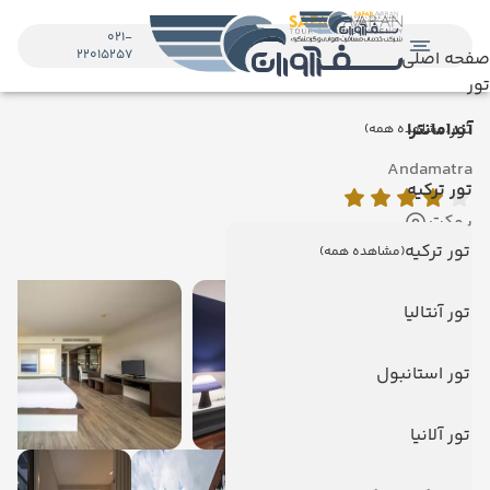
021-
22015257
صفحه اصلی
تور
تور
آندامانترا
(مشاهده همه)
Andamatra
تور ترکیه
پوکت
نمایش روی نقشه
تور ترکیه
(مشاهده همه)
تور آنتالیا
تور استانبول
تور آلانیا