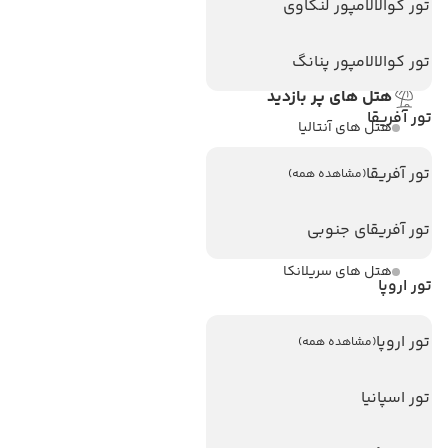
تماس با ما
تور کوالالامپور لنکاوی
مجله گردشگری
تور کوالالامپور پنانگ
هتل های پر بازدید
تور آفریقا
هتل های آنتالیا
هتل های استانبول
تور آفریقا
(مشاهده همه)
هتل های تایلند
تور آفریقای جنوبی
هتل های اندونزی
هتل های سریلانکا
تور اروپا
تورهای پربازدید
تور اروپا
(مشاهده همه)
تور استانبول
تور اسپانیا
تور آنتالیا
تور پوکت