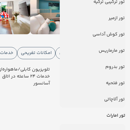
تور ترکیبی ترکیه
تور ازمیر
تور کوش آداسی
امکانات هتل
تور مارماریس
امکانات هتل
امکانات ورزشی
امکانات تفریحی
خدمات ا
تور بدروم
رستوران
تلویزیون کابلی/ماهواره‌ا
فروشگاه
خدمات 24 ساعته در اتاق
تور فتحیه
ورود حیوانات
آسانسور
دیدگاه کاربران
تور آلاچاتی
تور امارات