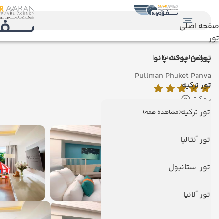
صفحه اصلی
تور
تور
پولمن پوکت پانوا
(مشاهده همه)
Pullman Phuket Panva
تور ترکیه
پوکت
نمایش روی نقشه
تور ترکیه
(مشاهده همه)
تور آنتالیا
تور استانبول
تور آلانیا