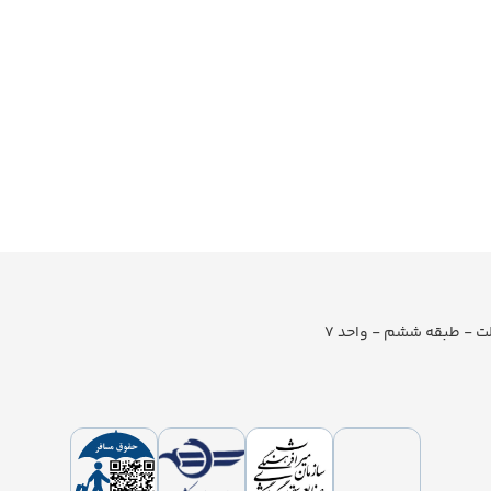
لت - طبقه ششم - واحد 7