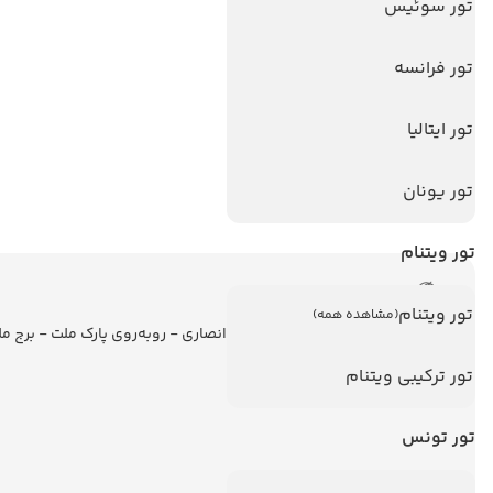
تورهای پربازدید
تور سوئیس
تور استانبول
تور فرانسه
تور آنتالیا
تور پوکت
تور ایتالیا
تور بالی
تور یونان
تور سریلانکا
تور ویتنام
اطلاعات تماس
تور ویتنام
(مشاهده همه)
تهران - ولیعصر - نبش کوچه انصاری - روبه‌روی پارک ملت - برج م
تور ترکیبی ویتنام
تور تونس