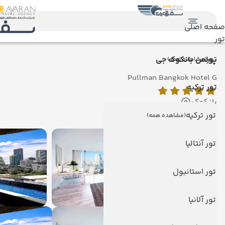
صفحه اصلی
تور
تور
پولمن بانکوک جی
(مشاهده همه)
Pullman Bangkok Hotel G
تور ترکیه
بانکوک
نمایش روی نقشه
تور ترکیه
(مشاهده همه)
تور آنتالیا
تور استانبول
تور آلانیا