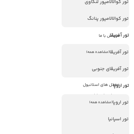
تور کوالالامپور لنکاوی
ویزا
ویزا کانادا
تور کوالالامپور پنانگ
درباره ما
تور آفریقا
تماس با ما
مجله گردشگری
تور آفریقا
(مشاهده همه)
هتل های پر بازدید
تور آفریقای جنوبی
هتل های آنتالیا
هتل های استانبول
تور اروپا
هتل های تایلند
تور اروپا
(مشاهده همه)
هتل های اندونزی
هتل های سریلانکا
تور اسپانیا