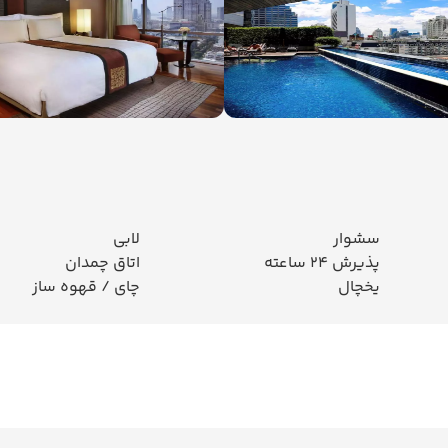
سشوار
لابی
پذیرش 24 ساعته
اتاق چمدان
یخچال
چای / قهوه ساز