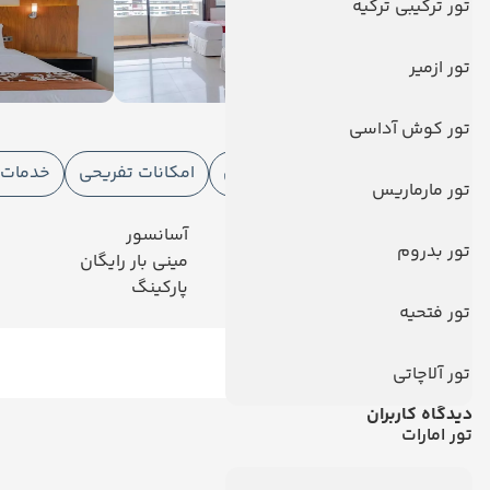
تور ترکیبی ترکیه
تور ازمیر
امکانات هتل
تور کوش آداسی
امکانات هتل
امکانات ورزشی
امکانات تفریحی
خدمات ا
تور مارماریس
رستوران
آسانسور
تور بدروم
تلویزیون کابلی/ماهواره‌ای
مینی بار رایگان
خدمات 24 ساعته در اتاق
پارکینگ
تور فتحیه
تور آلاچاتی
دیدگاه کاربران
تور امارات