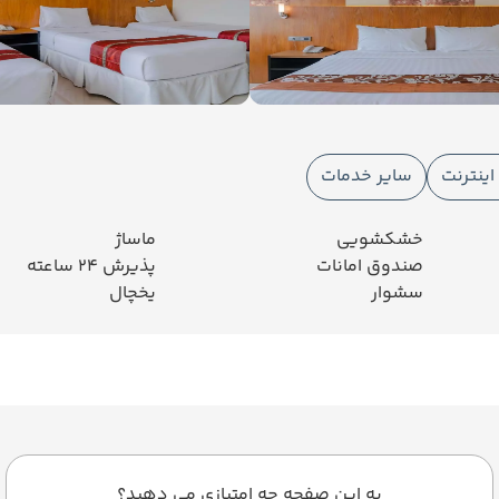
ینترنت
سایر خدمات
خشکشویی
ماساژ
صندوق امانات
پذیرش 24 ساعته
سشوار
یخچال
به این صفحه چه امتیازی می دهید؟