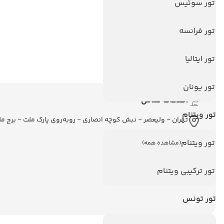
تور سوئیس
تور آنتالیا
تور پوکت
تور فرانسه
تور بالی
تور سریلانکا
تور ایتالیا
تور یونان
اطلاعات تماس
تور ویتنام
تهران - ولیعصر - نبش کوچه انصاری - روبه‌روی پارک ملت - برج م
تور ویتنام
(مشاهده همه)
تور ترکیبی ویتنام
تور تونس