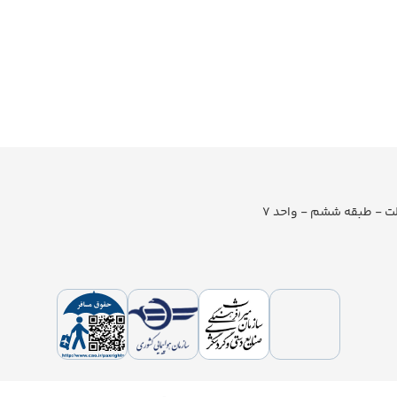
لت - طبقه ششم - واحد 7