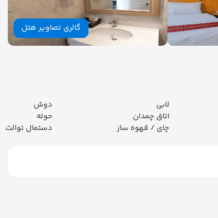
گالری تصاویر هتل
لابی
دوش
اتاق چمدان
حوله
چای / قهوه ساز
دستمال توالت