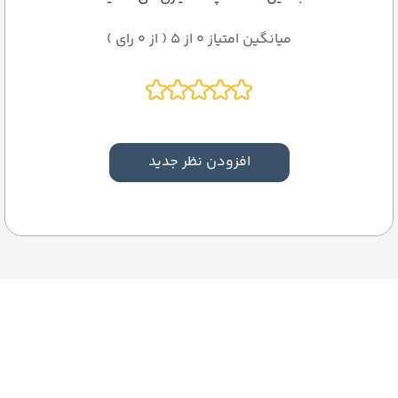
میانگین امتیاز 0 از 5 ( از 0 رای )
افزودن نظر جدید