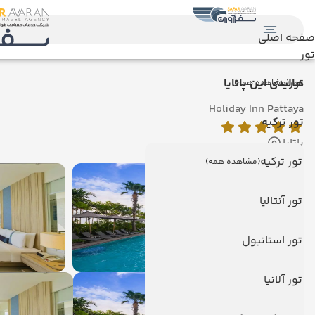
صفحه اصلی
تور
تور
هالیدی این پاتایا
(مشاهده همه)
Holiday Inn Pattaya
تور ترکیه
پاتایا
تور ترکیه
(مشاهده همه)
تور آنتالیا
تور استانبول
تور آلانیا