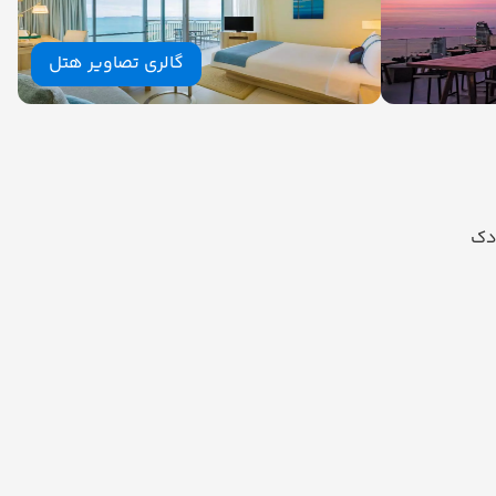
گالری تصاویر هتل
دک