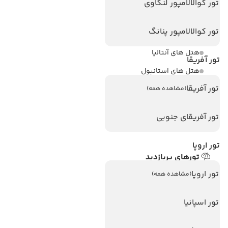
تور کوالالامپور لنکاوی
مجله گردشگری
تور کوالالامپور پنانگ
هتل های پر بازدید
هتل های آنتالیا
تور آفریقا
هتل های استانبول
تور آفریقا
هتل های تایلند
(مشاهده همه)
هتل های اندونزی
تور آفریقای جنوبی
هتل های سریلانکا
تور اروپا
تورهای پربازدید
تور استانبول
تور اروپا
(مشاهده همه)
تور آنتالیا
تور اسپانیا
تور پوکت