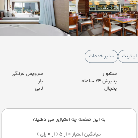
ینترنت
سایر خدمات
سشوار
سرویس فرنگی
پذیرش 24 ساعته
بار
یخچال
لابی
به این صفحه چه امتیازی می دهید؟
میانگین امتیاز 0 از 5 ( از 0 رای )