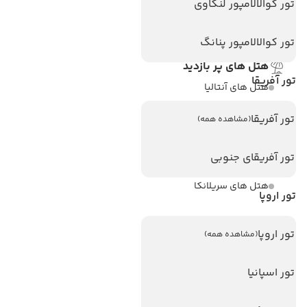
تماس با ما
تور کوالالامپور لنکاوی
مجله گردشگری
تور کوالالامپور پنانگ
هتل های پر بازدید
تور آفریقا
هتل های آنتالیا
هتل های استانبول
تور آفریقا
(مشاهده همه)
هتل های تایلند
تور آفریقای جنوبی
هتل های اندونزی
هتل های سریلانکا
تور اروپا
تورهای پربازدید
تور اروپا
(مشاهده همه)
تور استانبول
تور اسپانیا
تور آنتالیا
تور پوکت