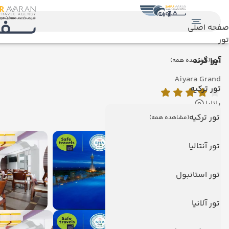
صفحه اصلی
تور
تور
آیرا گرند
(مشاهده همه)
Aiyara Grand
تور ترکیه
پاتایا
نمایش روی نقشه
تور ترکیه
(مشاهده همه)
تور آنتالیا
تور استانبول
تور آلانیا