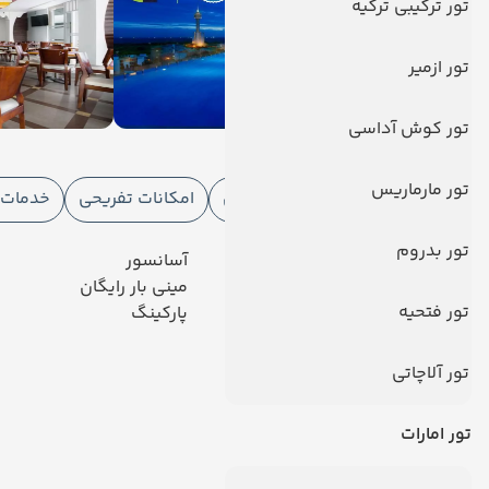
تور ترکیبی ترکیه
تور ازمیر
تور کوش آداسی
امکانات هتل
تور مارماریس
امکانات هتل
امکانات ورزشی
امکانات تفریحی
خدمات ا
تور بدروم
رستوران
آسانسور
تلویزیون کابلی/ماهواره‌ای
مینی بار رایگان
تور فتحیه
خدمات 24 ساعته در اتاق
پارکینگ
دیدگاه کاربران
تور آلاچاتی
تور امارات