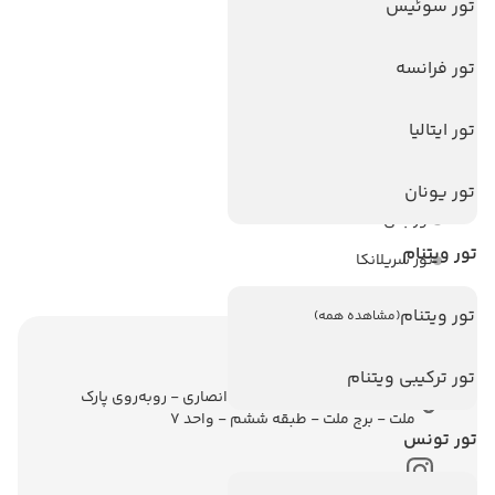
هتل های سریلانکا
تور سوئیس
تورهای پربازدید
تور فرانسه
تور استانبول
تور ایتالیا
تور آنتالیا
تور پوکت
تور یونان
تور بالی
تور ویتنام
تور سریلانکا
تور ویتنام
(مشاهده همه)
اطلاعات تماس
تور ترکیبی ویتنام
تهران - ولیعصر - نبش کوچه انصاری - روبه‌روی پارک
ملت - برج ملت - طبقه ششم - واحد 7
تور تونس