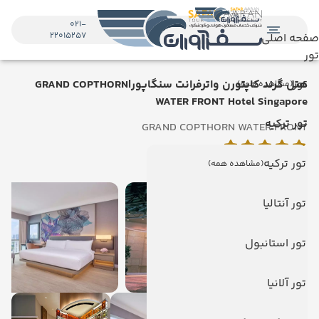
021-
22015257
صفحه اصلی
تور
تور
هتل گرند کاپتورن واترفرانت سنگاپور|GRAND COPTHORN
(مشاهده همه)
WATER FRONT Hotel Singapore
تور ترکیه
GRAND COPTHORN WATER FRONT
سنگاپور
تور ترکیه
(مشاهده همه)
تور آنتالیا
تور استانبول
تور آلانیا