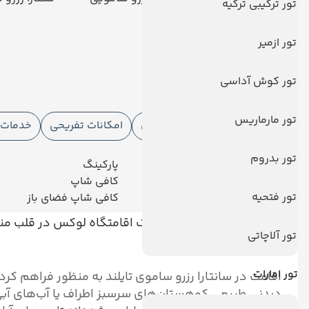
تور ترکیبی ترکیه
تور ازمیر
تور کوش آداسی
امکانات هتل
تور مارماریس
امکانات هتل
امکانات ورزشی
امکانات تفریحی
خدمات ا
تور بدروم
رستوران
پارکینگ
نگهداری بچه
کافی شاپ
تور فتحیه
رستوران فضای باز
کافی شاپ فضای باز
سانتارا رزرو ساموی تایلند یک اقامتگاه لوکس در قلب من
تور آلاچاتی
مسافران فراهم می‌کند.
تور امارات
اقامت در سانتارا رزرو ساموی تایلند به منظور فراهم کرد
دیدنی طبیعی کوهستان‌های سرسبز اطراف یا آب‌های آبی ر