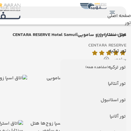
صفحه اصلی
تور
تور
هتل سنتارا رزرو سامویی|CENTARA RESERVE Hotel Samui
(مشاهده همه)
CENTARA RESERVE
تور ترکیه
سامویی
نمایش روی نقشه
تور ترکیه
(مشاهده همه)
تور آنتالیا
تور استانبول
تور آلانیا