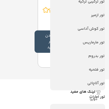
تور ترکیبی ترکیه
تور ازمیر
تور کوش آداسی
افزودن
نظر
تور مارماریس
جدید
تور بدروم
تور فتحیه
تور آلاچاتی
لینک های مفید
تور امارات
ویزا
ویزا کانادا