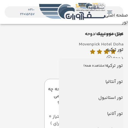
021-
22015257
صفحه اصلی
تور
تور
هتل موونپیک دوحه
(مشاهده همه)
Movenpick Hotel Doha
تور ترکیه
دوحه
تور ترکیه
(مشاهده همه)
دیدگاه کاربران
تور آنتالیا
به این صفحه چه
امتیازی می
تور استانبول
دهید؟
تور آلانیا
میانگین امتیاز 0
از 5 ( از 0 رای )