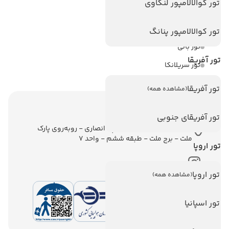
تور کوالالامپور لنکاوی
تور آنتالیا
تور پوکت
تور کوالالامپور پنانگ
تور بالی
تور آفریقا
تور سریلانکا
تور آفریقا
(مشاهده همه)
اطلاعات تماس
تور آفریقای جنوبی
تهران - ولیعصر - نبش کوچه انصاری - روبه‌روی پارک
ملت - برج ملت - طبقه ششم - واحد 7
تور اروپا
تور اروپا
(مشاهده همه)
تور اسپانیا