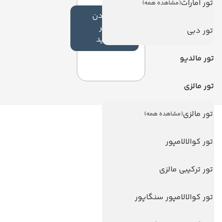
تور امارات
(مشاهده همه)
افزودن
نظر
تور دبی
جدید
تور مالدیو
تور مالزی
تور مالزی
(مشاهده همه)
لینک های مفید
تور کوالالامپور
ویزا
ویزا کانادا
تور ترکیبی مالزی
درباره ما
تور کوالالامپور سنگاپور
تماس با ما
مجله گردشگری