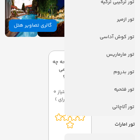
تور ترکیبی ترکیه
تور ازمیر
گالری تصاویر هتل
تور کوش آداسی
دیدگاه کاربران
تور مارماریس
به این صفحه چه
امتیازی می
تور بدروم
دهید؟
تور فتحیه
میانگین امتیاز 0
از 5 ( از 0 رای )
تور آلاچاتی
تور امارات