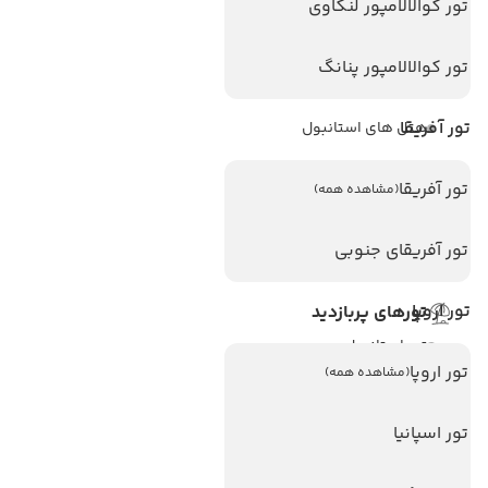
تور کوالالامپور لنکاوی
هتل های پر بازدید
تور کوالالامپور پنانگ
هتل های آنتالیا
تور آفریقا
هتل های استانبول
هتل های تایلند
تور آفریقا
(مشاهده همه)
هتل های اندونزی
هتل های سریلانکا
تور آفریقای جنوبی
تور اروپا
تورهای پربازدید
تور استانبول
تور اروپا
(مشاهده همه)
تور آنتالیا
تور پوکت
تور اسپانیا
تور بالی