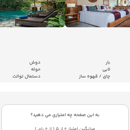
بار
دوش
لابی
حوله
چای / قهوه ساز
دستمال توالت
به این صفحه چه امتیازی می دهید؟
میانگین امتیاز 0 از 5 ( از 0 رای )