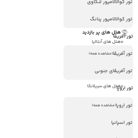
تور کوالالامپور لنکاوی
تماس با ما
مجله گردشگری
تور کوالالامپور پنانگ
هتل های پر بازدید
تور آفریقا
هتل های آنتالیا
هتل های استانبول
تور آفریقا
(مشاهده همه)
هتل های تایلند
تور آفریقای جنوبی
هتل های اندونزی
هتل های سریلانکا
تور اروپا
تورهای پربازدید
تور اروپا
(مشاهده همه)
تور استانبول
تور اسپانیا
تور آنتالیا
تور پوکت