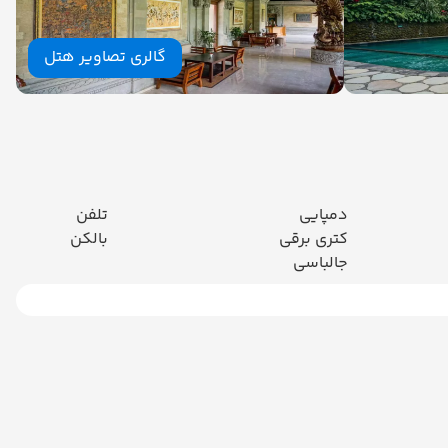
گالری تصاویر هتل
دمپایی
تلفن
کتری برقی
بالکن
جالباسی