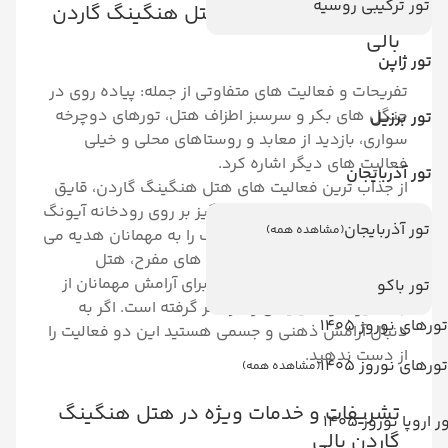
تور ترکیبی روسیه
فعالیت‌ها و تفریحات هتل هنگینگ گاردن
بالی
تور ژاپن
تفریحات و فعالیت های متفاوتی از جمله: پیاده روی در
جنگل های بکر و سرسبز اطزاف هتل، تورهای دوچرخه
تور برزیل
سواری، بازدید از معابد و روستاهای محلی و خیلی
فعالیت های دیگر اشاره کرد.
تور آذربایجان
از جذاب ترین فعالیت های هتل هنگینگ گاردن، قایق
سواری است. سفری اعجاب انگیز بر روی رودخانه آیونگ
تور آذربایجان
(مشاهده همه)
که تجربه لمس طبیعت از نزدیک را به مهمانان هدیه می
دهد. علاوه بر این چنین برنامه های مفرح، هتل
Hanging Garden برنامه هایی برای آرامش مهمانان از
تور باکو
جمله یوگا و مدیتیشن را در نظر گرفته است. اگر به
تورهای نوروز 1405
دنبال آرامش ذهنی و جسمی هستید این دو فعالیت را
از دست ندهید.
تورهای نوروز 1405
(مشاهده همه)
تشریفات و خدمات ویژه در هتل هنگینگ
ر اروپا نوروز 1405
گاردن بالی