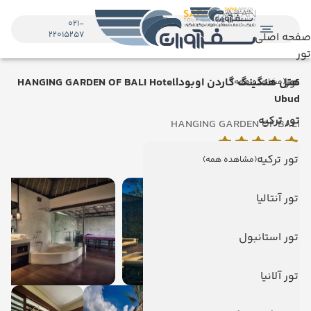
021-
22015257
صفحه اصلی
تور
تور
هتل هنگینگ گاردن اوبود|HANGING GARDEN OF BALI Hotel
(مشاهده همه)
Ubud
تور ترکیه
HANGING GARDEN OF BALI
بالی
تور ترکیه
(مشاهده همه)
تور آنتالیا
تور استانبول
تور آلانیا