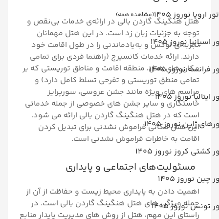
تور اروپا نوروز 1405
(مشاهده همه)
هتل هنگینگ گاردن بالی در ارائه‌ی خدمات بی‌نقص و
توجه به جزئیات زبان زد است. در این هتل مهمانان
ر اسپانیا نوروز 1405
تجربه‌ای لوکس و به‌یادماندنی را در طول اقامت خود
دارند. ارائه خدمات کانسیرج (راهنما فردی برای تمامی
مکان های هتل، منطقه اقامت و مناطق توریستی که بر
ر فرانسه نوروز 1405
تمامی منطق توریستی و تفرحی تسلط کامل دارد) و
مراسم های ویژه مانند جشن عروسی، سورپرایز
ر ایتالیا نوروز 1405
خاستگاری و سایر جشن های خصوصی از جمله خدماتی
است که در هتل هنگینگ گاردن بالی ارائه می شود.
رهای ژاپن نوروز 1405
این هتل مکانی فراموش نشدنی برای تبدیل کردن
اقامت به خاطرات فراموش نشدنی است.
ر کشتی کروز نوروز 1405
مسئولیت‌های اجتماعی و پایداری
ر چین نوروز 1405
اهمیت دادن به پایداری محیط زیست و حفاظت از آن از
جمله ویژگی های هتل هنگینگ گاردن بالی است. در
ر تونس نوروز 1405
راستای این مهم، هتل از روش های مدیریت پایدار منابع