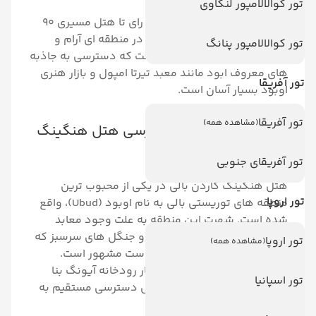
تور کوالالامپور لنکاوی
طبیعت بکر دارند.
از فرودگاه بین المللی انگوراه رای تا هتل مسیری 90
دقیقه ای را طی می کنید. هتل در منطقه ای آرام و
تور کوالالامپور پنانگ
نسبتا دور افتاده قرار گرفته است که دسترسی به جاذبه
های معروف ابود مانند معبد تیرتا امپول و بازار هنری
تور آفریقا
اوبود بسیار آسان است.
تور آفریقا
(مشاهده همه)
موقعیت مکانی و دسترسی هتل هنگینگ
گاردن بالی
تور آفریقای جنوبی
هتل هنگینگ گاردن بالی در یکی از محبوب ترین
تور اروپا
منطقه‌ های توریستی بالی به نام اوبود (Ubud)، واقع
شده است. شهرت این منطقه به‌ علت وجود معابد
تاریخی، رودخانه های خروشان و جنگل های سرسبز که
تور اروپا
(مشاهده همه)
دور تا دور هتل را احاطه کرده است مشهور است.
Hanging Gardens Hotel در کنار رودخانه آیونگ بنا
تور اسپانیا
شده است و میهمانان این هتل دسترسی مستقیم به
طبیعت بکر دارند.