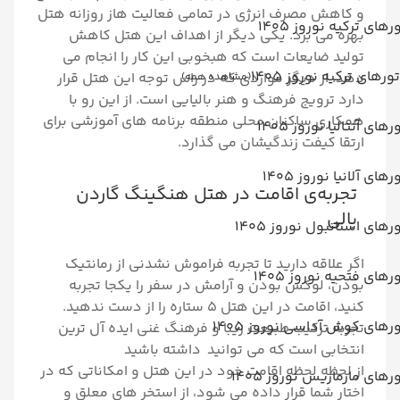
و کاهش مصرف انرژی در تمامی فعالیت هاز روزانه هتل
رهای ترکیه نوروز 1405
بهره می برد. یکی دیگر از اهداف این هتل کاهش
تولید ضایعات است که هبخوبی این کار را انجام می
تورهای ترکیه نوروز 1405
دهد. از دیگر مواردی که در راس توجه این هتل قرار
(مشاهده همه)
دارد ترویج فرهنگ و هنر بالیایی است. از این رو با
همکاری ساکنان محلی منطقه برنامه های آموزشی برای
رهای آنتالیا نوروز 1405
ارتقا کیفت زندگیشان می گذارد.
رهای آلانیا نوروز 1405
تجربه‌ی اقامت در هتل هنگینگ گاردن
بالی
رهای استانبول نوروز 1405
اگر علاقه دارید تا تجربه فراموش نشدنی از رمانتیک
رهای فتحیه نوروز 1405
بودن، لوکس بودن و آرامش در سفر را یکجا تجربه
کنید، اقامت در این هتل 5 ستاره را از دست ندهید.
رهای کوش آداسی نوروز 1405
تجربه ترکیب طبیعت زیبا و فرهنگ غنی ایده آل ترین
انتخابی است که می توانید داشته باشید
از لحظه لحظه اقامت خود در این هتل و امکاناتی که در
رهای مارماریس نوروز 1405
اختار شما قرار داده می شود، از استخر های معلق و