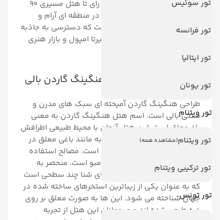
تور سوئیس
از فرودگاه بین المللی انگوراه رای تا هتل مسیری 90
دقیقه ای را طی می کنید. هتل در منطقه ای آرام و
نسبتا دور افتاده قرار گرفته است که دسترسی به جاذبه
تور فرانسه
های معروف ابود مانند معبد تیرتا امپول و بازار هنری
اوبود بسیار آسان است.
تور ایتالیا
معماری و طراحی هتل هنگینگ گاردن بالی
تور یونان
طراحی هنگینگ گاردن آمیخته ای سبک های مدرن و
تور ویتنام
سنتی بالی است. اسم هتل هنگینگ گاردن به معنی
باغ معلق است. این هتل آنچان با محیط طبیعی اطرافش
هماهنگ شده است که گویی به مانند باغی معلق در
تور ویتنام
(مشاهده همه)
جنگلی بکر و سرسبز قرار گرفته است. مصالح استفاده
شده ترکیبی از چوب، سنگ و بامبو است. منحصر به
تور ترکیبی ویتنام
فردترین قسمت هتل، استخرهای شنا چند سطحی است
که به عنوان یکی از زیباترین استخرهای ساخته شده در
تور تونس
جهان شناخته می شود. این ها به صورت معلق بر روی
دره طرحی شده اند و میهمانان این هتل از تجربه