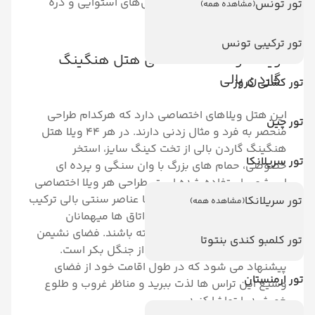
هیجان انگیز شنا با مناظر جنگل‌های استوایی و دره
تور تونس
(مشاهده همه)
لذت می برند.
تور ترکیبی تونس
ویلاها و امکانات اقامتی هتل هنگینگ
گاردن بالی
تور کشتی کروز
این هتل ویلاهای اختصاصی دارد که هرکدام طراحی
تور چین
منحصر به فرد و مثال زدنی دارند. در هر 44 ویلا هتل
هنگینگ گاردن بالی از تخت کینگ سایز، استخر
تور سریلانکا
خصوصی، حمام های بزرگ با وان سنگی و پرده ای
ابریشمی استفاده شده است. طراحی هر ویلا اختصاصی
و یکتاست که درآن مدرنیته را با عناصر سنتی بالی ترکیب
تور سریلانکا
(مشاهده همه)
کرده اند. سعی شده تا در این اتاق ها میهمانان
بیشترین حریم خصوصی راداشته باشند. فضای نشیمن
تور کلمبو کندی بنتوتا
و تراس رو به منظزه ای طبیعی از جنگل بکر است.
پیشنهاد می شود که در طول اقامت خود از فضای
تور ارمنستان
وسیع این تراس ها لذت ببرید و مناظر غروب و طلوع
خورشید را تماشا کنید.