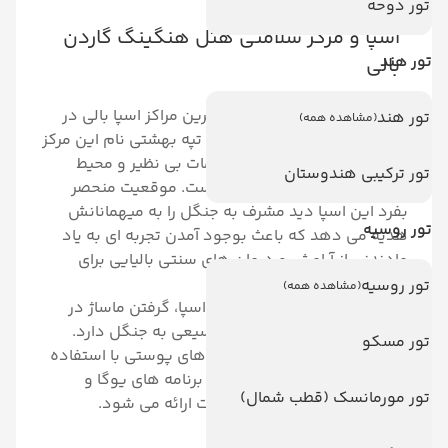
تور دوحه
اسپا و مرکز سلامتی هتل هنگینگ گاردن
تور هند
بالی
یکی از مشهور ترین و لوکس ترین مراکز اسپا بالی در
تور هند
(مشاهده همه)
هتل هنگینگ گاردن قرار دارد. تپه بهشتی نام این مرکز
اسپا است که به خاطز ارائه خدمات بی نظیر و محیط
تور ترکیبی هندوستان
آرامش بخشش شناخته شده است. موقعیت منحصر
بفرد این اسپا دید مشرف به جنگل را به میهمانانش
تور روسیه
هدیه می دهد که باعث بوجود آمدن تجربه ای به یاد
مادندنی از آرامش و درمان های سنتی بالیایی برای
مهمانانش می شود.
تور روسیه
(مشاهده همه)
از محبوب ترین تجربه های این اسپا، گرفتن ماساژ در
اتاق های روباز است که دید وسیعی به جنگل دارد.
تور مسکو
همه ماساژها، اسپاها و درمان های پوستی با استفاده
از مواد طبیعی انجام می شود. برنامه های یوگا و
تور مورمانسک (قطب شمال)
مدیتیشن نیز در کنار این خدمات ارائه می شود.