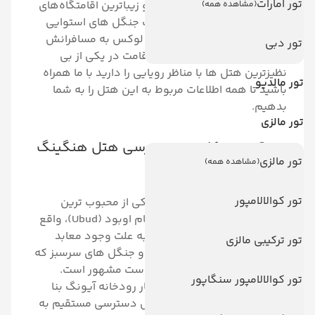
تور امارات
یکی از مجلل‌ترین، شیک ترین و زیباترین اقامتگاه‌های
(مشاهده همه)
جهان نام برد. این هتل در قلب جنگل های استوایی
بالی قرار گرفته است و خدماتی لوکس به مسافرانش
تور دبی
ارائه می دهد. اگر علاقمند به اقامت در یکی از بی
نظیزترین هتل ها با مناظر رویایی را دارید با ما همراه
تور مالدیو
باشید تا همه اطلاعات مربوط به این هتل را به شما
بدهیم.
تور مالزی
موقعیت مکانی و دسترسی هتل هنگینگ
تور مالزی
(مشاهده همه)
گاردن بالی
تور کوالالامپور
هتل هنگینگ گاردن بالی در یکی از محبوب ترین
منطقه‌ های توریستی بالی به نام اوبود (Ubud)، واقع
شده است. شهرت این منطقه به‌ علت وجود معابد
تور ترکیبی مالزی
تاریخی، رودخانه های خروشان و جنگل های سرسبز که
دور تا دور هتل را احاطه کرده است مشهور است.
تور کوالالامپور سنگاپور
Hanging Gardens Hotel در کنار رودخانه آیونگ بنا
شده است و میهمانان این هتل دسترسی مستقیم به