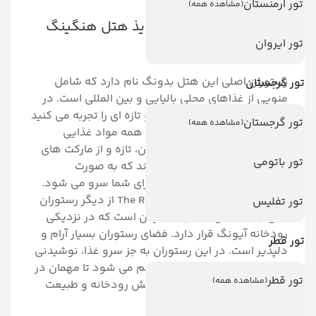
تور ارمنستان
(مشاهده همه)
رستوران‌ها و غذاهای لذیذ هتل هنگینگ
تور ایروان
گاردن بالی
رستوران اصلی این هتل بدونگ نام دارد که شامل
تور گرجستان
منویی از غذاهای محلی بالیایی و بین المللی است. در
این رستوران طعم های جدید و تازه ای را تجربه می کنید
تور گرجستان
(مشاهده همه)
که پیش از آن تجربه نکرده اید. همه مواد غذایی
استفاده شدهخ در این رستوران، تازه و از مارکت های
تور باتومی
محلی با کیفیت بالا تهیه شده اند که به صورت
هنرمندانه ای با چیدمانی زیبا برای شما سرو می شود.
رستوران نهر جنگل یا The River Cafe از دیگر رستوران
تور تفلیس
های جذاب هتل هنگینگ گاردن است که در نزدیکی
رودخانه آیونگ قرار دارد. فضای رستوران بسیار آرام و
تور قطر
دلپذیر است. در این رستوران به جز سرو غذا، نوشیدنی
و میان وعده های تازه نیز فراهم می شود تا مهمان در
تور قطر
(مشاهده همه)
حین صرف آنها از صدای آرام بخش رودخانه و طبیعت
سرسبز لذت ببرند.