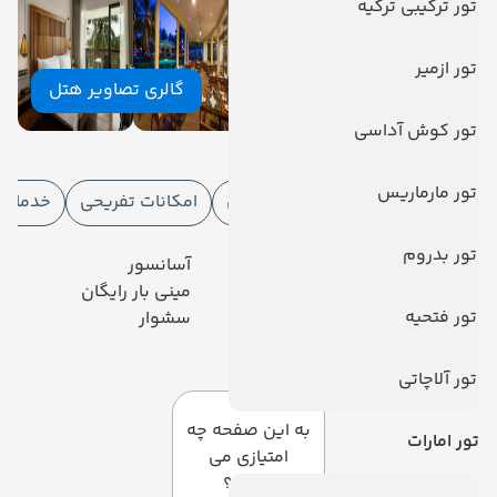
تور ترکیبی ترکیه
تور ازمیر
گالری تصاویر هتل
تور کوش آداسی
امکانات هتل
تور مارماریس
امکانات هتل
امکانات ورزشی
امکانات تفریحی
خدمات ا
تور بدروم
رستوران
آسانسور
تلویزیون کابلی/ماهواره‌ای
مینی بار رایگان
تور فتحیه
خدمات 24 ساعته در اتاق
سشوار
دیدگاه کاربران
تور آلاچاتی
به این صفحه چه
تور امارات
امتیازی می
دهید؟