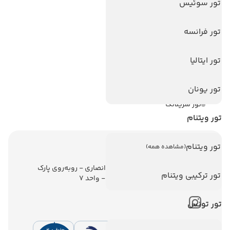
تور سوئیس
تورهای پربازدید
تور استانبول
تور فرانسه
تور آنتالیا
تور ایتالیا
تور پوکت
تور بالی
تور یونان
تور سریلانکا
تور ویتنام
تور ویتنام
(مشاهده همه)
اطلاعات تماس
تهران - ولیعصر - نبش کوچه انصاری - روبه‌روی پارک
تور ترکیبی ویتنام
ملت - برج ملت - طبقه ششم - واحد 7
تور تونس