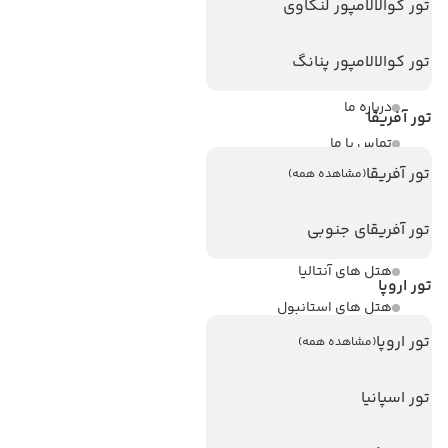
لینک های مفید
تور کوالالامپور لنکاوی
ویزا
تور کوالالامپور پنانگ
ویزا کانادا
درباره ما
تور آفریقا
تماس با ما
تور آفریقا
(مشاهده همه)
مجله گردشگری
تور آفریقای جنوبی
هتل های پر بازدید
هتل های آنتالیا
تور اروپا
هتل های استانبول
تور اروپا
هتل های تایلند
(مشاهده همه)
هتل های اندونزی
تور اسپانیا
هتل های سریلانکا