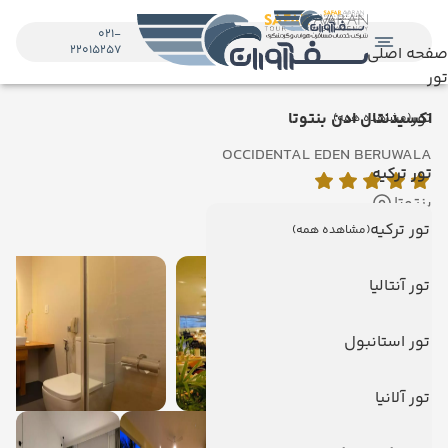
021-
22015257
صفحه اصلی
تور
تور
اکسیدنتال ادن بنتوتا
(مشاهده همه)
OCCIDENTAL EDEN BERUWALA
تور ترکیه
بنتوتا
نمایش روی نقشه
تور ترکیه
(مشاهده همه)
تور آنتالیا
تور استانبول
تور آلانیا