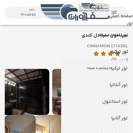
021-
22015257
صفحه اصلی
تور
تور
سینامون سیتادل کندی
(مشاهده همه)
CINNAMON CITADEL
تور ترکیه
کندی
تور ترکیه
(مشاهده همه)
تور آنتالیا
تور استانبول
تور آلانیا