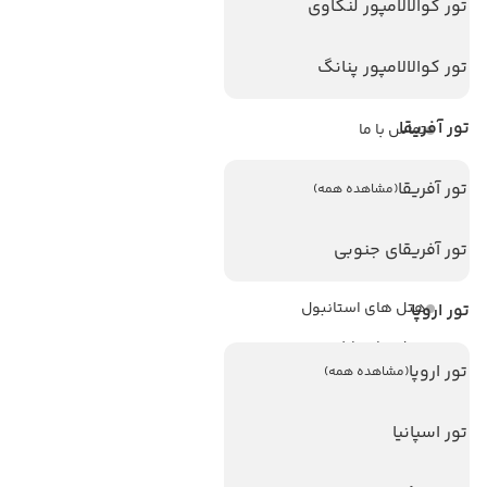
تور کوالالامپور لنکاوی
ویزا
ویزا کانادا
تور کوالالامپور پنانگ
درباره ما
تور آفریقا
تماس با ما
مجله گردشگری
تور آفریقا
(مشاهده همه)
هتل های پر بازدید
تور آفریقای جنوبی
هتل های آنتالیا
هتل های استانبول
تور اروپا
هتل های تایلند
تور اروپا
(مشاهده همه)
هتل های اندونزی
هتل های سریلانکا
تور اسپانیا