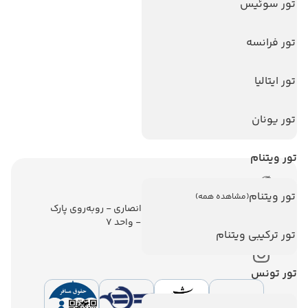
تورهای پربازدید
تور سوئیس
تور استانبول
تور فرانسه
تور آنتالیا
تور پوکت
تور ایتالیا
تور بالی
تور یونان
تور سریلانکا
تور ویتنام
اطلاعات تماس
تور ویتنام
(مشاهده همه)
تهران - ولیعصر - نبش کوچه انصاری - روبه‌روی پارک
ملت - برج ملت - طبقه ششم - واحد 7
تور ترکیبی ویتنام
تور تونس