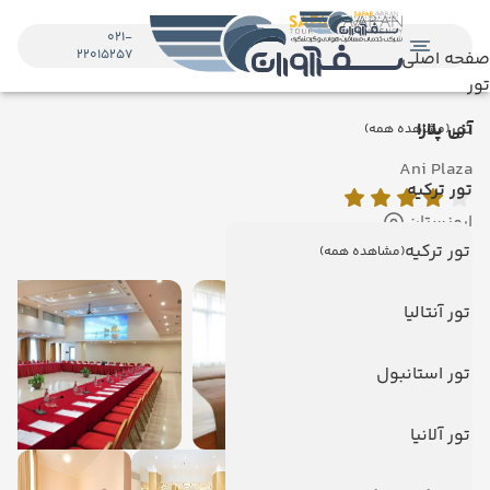
021-
22015257
صفحه اصلی
تور
تور
آنی پلازا
(مشاهده همه)
Ani Plaza
تور ترکیه
ارمنستان
نمایش روی نقشه
تور ترکیه
(مشاهده همه)
تور آنتالیا
تور استانبول
تور آلانیا