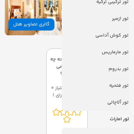
تور ترکیبی ترکیه
تور ازمیر
گالری تصاویر هتل
تور کوش آداسی
دیدگاه کاربران
تور مارماریس
به این صفحه چه
امتیازی می
تور بدروم
دهید؟
تور فتحیه
میانگین امتیاز 0
از 5 ( از 0 رای )
تور آلاچاتی
تور امارات