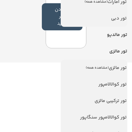
تور امارات
(مشاهده همه)
افزودن
نظر
تور دبی
جدید
تور مالدیو
تور مالزی
تور مالزی
(مشاهده همه)
لینک های مفید
تور کوالالامپور
ویزا
ویزا کانادا
تور ترکیبی مالزی
درباره ما
تور کوالالامپور سنگاپور
تماس با ما
مجله گردشگری