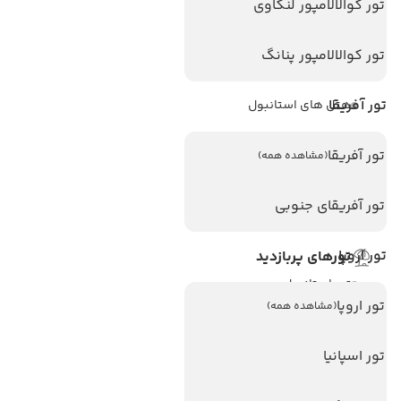
تور کوالالامپور لنکاوی
هتل های پر بازدید
تور کوالالامپور پنانگ
هتل های آنتالیا
تور آفریقا
هتل های استانبول
هتل های تایلند
تور آفریقا
(مشاهده همه)
هتل های اندونزی
هتل های سریلانکا
تور آفریقای جنوبی
تور اروپا
تورهای پربازدید
تور استانبول
تور اروپا
(مشاهده همه)
تور آنتالیا
تور پوکت
تور اسپانیا
تور بالی