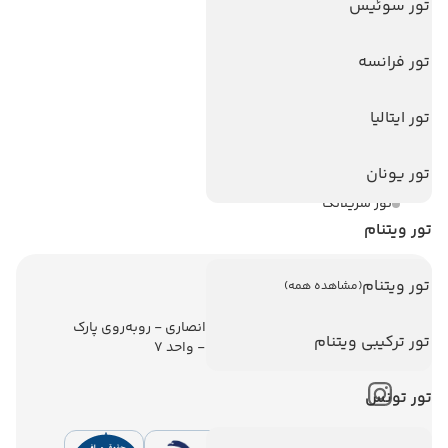
تور سوئیس
تورهای پربازدید
تور استانبول
تور فرانسه
تور آنتالیا
تور ایتالیا
تور پوکت
تور بالی
تور یونان
تور سریلانکا
تور ویتنام
تور ویتنام
(مشاهده همه)
اطلاعات تماس
تهران - ولیعصر - نبش کوچه انصاری - روبه‌روی پارک
تور ترکیبی ویتنام
ملت - برج ملت - طبقه ششم - واحد 7
تور تونس