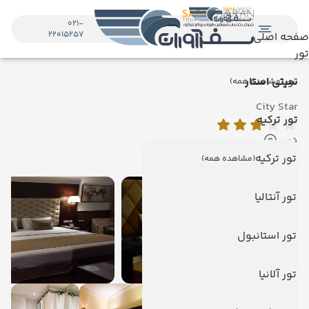
021-
22015257
صفحه اصلی
تور
تور
سیتی استار
(مشاهده همه)
City Star
تور ترکیه
دبی
نمایش روی نقشه
تور ترکیه
(مشاهده همه)
تور آنتالیا
تور استانبول
تور آلانیا