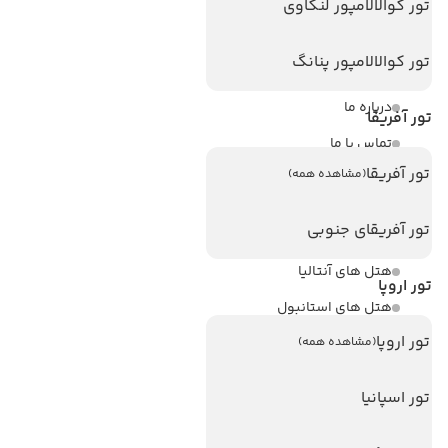
لینک های مفید
تور کوالالامپور لنکاوی
ویزا
تور کوالالامپور پنانگ
ویزا کانادا
درباره ما
تور آفریقا
تماس با ما
تور آفریقا
(مشاهده همه)
مجله گردشگری
تور آفریقای جنوبی
هتل های پر بازدید
هتل های آنتالیا
تور اروپا
هتل های استانبول
تور اروپا
هتل های تایلند
(مشاهده همه)
هتل های اندونزی
تور اسپانیا
هتل های سریلانکا