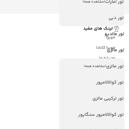
تور امارات
(مشاهده همه)
تور دبی
لینک های مفید
تور مالدیو
ویزا
ویزا کانادا
تور مالزی
درباره ما
تور مالزی
(مشاهده همه)
تماس با ما
مجله گردشگری
تور کوالالامپور
هتل های پر بازدید
تور ترکیبی مالزی
هتل های آنتالیا
تور کوالالامپور سنگاپور
هتل های استانبول
هتل های تایلند