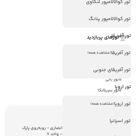
تور کوالالامپور لنکاوی
هتل های اندونزی
تور کوالالامپور پنانگ
هتل های سریلانکا
تور آفریقا
تورهای پربازدید
تور استانبول
تور آفریقا
(مشاهده همه)
تور آنتالیا
تور پوکت
تور آفریقای جنوبی
تور بالی
تور اروپا
تور سریلانکا
تور اروپا
(مشاهده همه)
اطلاعات تماس
تور اسپانیا
تهران - ولیعصر - نبش کوچه انصاری - روبه‌روی پارک
ملت - برج ملت - طبقه ششم - واحد 7