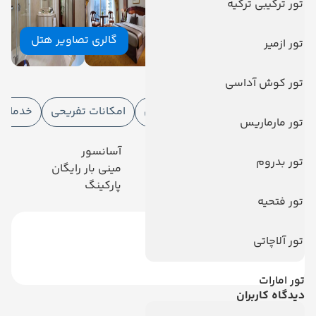
تور ترکیبی ترکیه
گالری تصاویر هتل
تور ازمیر
امکانات هتل
تور کوش آداسی
امکانات هتل
امکانات ورزشی
امکانات تفریحی
خدمات ا
تور مارماریس
رستوران
آسانسور
تور بدروم
تلویزیون کابلی/ماهواره‌ای
مینی بار رایگان
خدمات 24 ساعته در اتاق
پارکینگ
تور فتحیه
تور آلاچاتی
تور امارات
دیدگاه کاربران