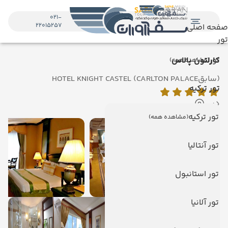
021-
22015257
صفحه اصلی
تور
تور
کارلتون پالاس
(مشاهده همه)
(سابقHOTEL KNIGHT CASTEL (CARLTON PALACE
تور ترکیه
دبی
تور ترکیه
(مشاهده همه)
تور آنتالیا
تور استانبول
تور آلانیا