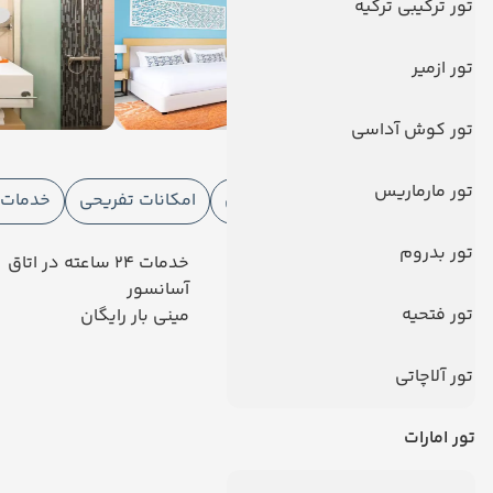
تور ترکیبی ترکیه
تور ازمیر
تور کوش آداسی
امکانات هتل
تور مارماریس
امکانات هتل
امکانات ورزشی
امکانات تفریحی
خدمات ا
تور بدروم
رستوران
خدمات 24 ساعته در اتاق
فروشگاه
آسانسور
تور فتحیه
تلویزیون کابلی/ماهواره‌ای
مینی بار رایگان
دیدگاه کاربران
تور آلاچاتی
تور امارات