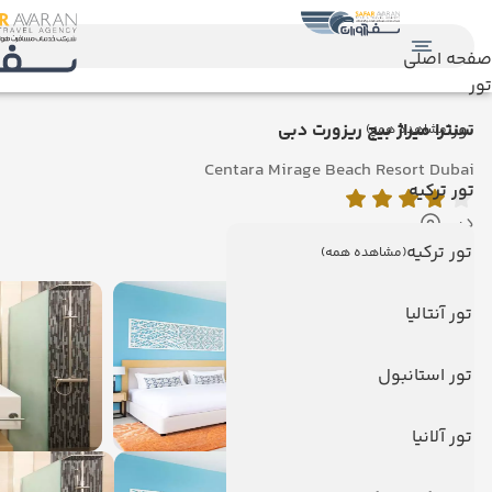
صفحه اصلی
تور
تور
سنترا میراژ بیچ ریزورت دبی
(مشاهده همه)
Centara Mirage Beach Resort Dubai
تور ترکیه
دبی
نمایش روی نقشه
تور ترکیه
(مشاهده همه)
تور آنتالیا
تور استانبول
تور آلانیا