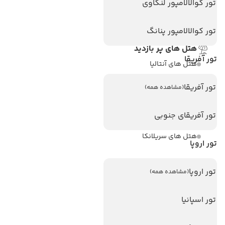
تماس با ما
تور کوالالامپور لنکاوی
مجله گردشگری
تور کوالالامپور پنانگ
هتل های پر بازدید
تور آفریقا
هتل های آنتالیا
هتل های استانبول
تور آفریقا
(مشاهده همه)
هتل های تایلند
تور آفریقای جنوبی
هتل های اندونزی
هتل های سریلانکا
تور اروپا
تورهای پربازدید
تور اروپا
(مشاهده همه)
تور استانبول
تور اسپانیا
تور آنتالیا
تور پوکت