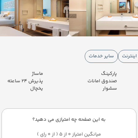
ینترنت
سایر خدمات
پارکینگ
ماساژ
صندوق امانات
پذیرش 24 ساعته
سشوار
یخچال
به این صفحه چه امتیازی می دهید؟
میانگین امتیاز 0 از 5 ( از 0 رای )