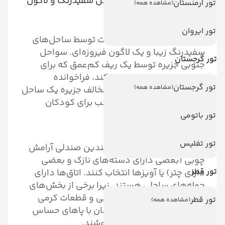
۴. احاطه شده توسط سواحل سفیدرنگ و لاگون
تور ارمنستان
(مشاهده همه)
فیروزه‌ای
تور ایروان
جزیره آفتاب احاطه شده است توسط ساحل‌های
سفیدرنگ زیبا و یک لاگون فیروزه‌ای. سواحل
تور گرجستان
جنوبی جزیره توسط یک ریف کم‌عمق که برای
غواصی خود راهنمایی می‌کند، فراخوانده
تور گرجستان
(مشاهده همه)
می‌شود. مهمانان در طرف مخالف جزیره یک ساحل
وسیع سفیدرنگ و آبی مناسب برای کودکان
می‌یابند.
تور باتومی
تور تفلیس
مهمانان می‌توانند از میان چندین صندلی آرامش
چوبی (بعضی دارای دسته‌های نازک و بعضی
تور قطر
دارای چتر) یا آویزها انتخاب کنند. اتاق‌ها دارای
حوله‌های ساحلی هستند. زیرا برخی از بخش‌های
ساحل دارای سنگ‌های زیرآبی و قطعات کرمی
تور قطر
(مشاهده همه)
شکسته‌شده هستند، مهمانان با پاهای حساس
باید صندلی‌های انگشتی بپوشند.