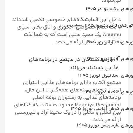
می‌شود.
رهای ترکیه نوروز 1405
داخل این آسایشگاه‌های خصوصی تکمیل شده‌اند
تورهای ترکیه نوروز 1405
(مشاهده همه)
با یک حمام خصوصی، جکوزی و اتاق بخار. اسپای
Araamu یک معبد محلی است که به شما لذت
بخش‌ترین لذت را ارائه می‌دهد.
رهای آنتالیا نوروز 1405
رهای آلانیا نوروز 1405
۷. بازدیدکنندگان در مجتمع در برنامه‌های
غذایی دستبند می‌زنند
رهای استانبول نوروز 1405
مجتمع آفتاب دارای برنامه‌های غذایی اختیاری
است، از جمله بسته‌های همه‌گیر. با این حال،
رهای فتحیه نوروز 1405
برنامه‌های غذایی به رستوران بوفه اصلی
Maaniya Restaurant محدود هستند، که غذاهای
رهای کوش آداسی نوروز 1405
بین‌المللی و محلی را در یک محیط آزاد و غیررسمی
ارائه می‌دهد.
رهای مارماریس نوروز 1405