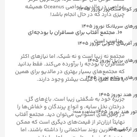
غواصی در مالدیو، غواصی Oceanus همیشه
ر کوالا سنگاپور نوروز 1405
چیزی دارد که در حال انجام باشد!
رهای سریلانکا نوروز 1405
۱۰. مجتمع آفتاب برای مسافران با بودجه‌ای
مناسب است
ر آفریقای جنوبی نوروز 1405
مجتمع نه زیبا است و نه شیک، اما نیازهای اکثر
رهای برزیل نوروز 1405
مسافران با بودجه را برآورده می‌کند. فقط بدانید
که مجتمع‌های بسیار بهتری در مالدیو برای همین
رهای ویتنام نوروز 1405
یا فقط کمی با قیمت بیشتر وجود دارند.
ر هند نوروز 1405
جزیره خود به شگفتی زیبا است. باغ‌های گل،
درختان نخل سایه، و انواع پرندگان و خفاش‌ها را
تور هند نوروز 1405
(مشاهده همه)
در زمین‌های استوایی می‌توان دید. مجتمع آفتاب
نهایتاً ارزان‌تر از قیمت‌های دیگری است که ممکن
ر ترکیبی هند
است آخرین روند ساختمانی را داشته باشند، اما