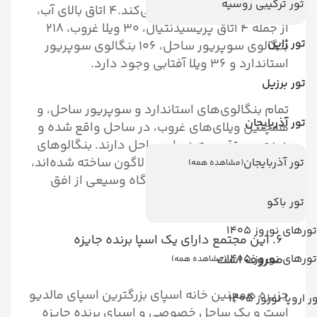
تور ترکیبی روسیه
به تعطیلات جزیره ایده‌آل می‌کند.۴ اتاق بالای آب،
از جمله ۴ اتاق پریسیدنتیال، ۳۰ ویلا غروب، ۲۱۸
تور ژاپن
بنگالوی سوپریور ساحل، ۱۰۶ بنگالوی سوپریور
استاندارد و ۳۶ ویلا آفتابی وجود دارد.
تور برزیل
تمام بنگالوی‌های استاندارد و سوپریور ساحل، و
تور آذربایجان
همچنین ویلای‌های غروب، در ساحل واقع شده و
دیدی مستقیم به دریا و ساحل دارند. بنگالوهای
بالای آب بر روی ستون‌ها در لاگون ساخته شده‌اند،
تور آذربایجان
(مشاهده همه)
با دک‌های خصوصی که دیدگاه وسیعی از افق
گسترده را ارائه می‌دهند.
تور باکو
تورهای نوروز 1405
۶. این مجتمع دارای یک اسپا برنده جایزه
تورهای نوروز 1405
معروف است
(مشاهده همه)
جزیره همچنین خانه اسپای بزرگترین اسپای مالدیو
ر اروپا نوروز 1405
است و یک ساحل خصوصی و اسپای برنده جایزه