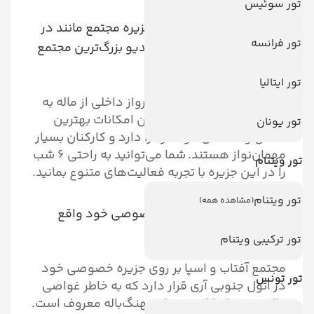
تور سوئیس
۲. جزیره آفتاب بزرگ‌ترین جزیره مجتمع مانند در
تور فرانسه
مالدیو است
جزیره آفتاب مالدیو بزرگ‌ترین مجتمع
جزیره در مالدیو است.
تور ایتالیا
بهترین دسترسی از طریق پرواز داخلی از ماله به
فرودگاه مامیگیلی است. این امکانات بهترین
تور یونان
ساحل و غذاهای خوشمزه را دارد و کارکنان بسیار
مهمان‌نواز هستند. شما می‌توانید به راحتی ۶ شب
تور ویتنام
را در این جزیره با تجربه فعالیت‌های متنوع بمانید.
تور ویتنام
(مشاهده همه)
۳. این مجتمع در جزیره خصوصی خود واقع
شده است
تور ترکیبی ویتنام
مجتمع آفتاب و اسپا بر روی جزیره خصوصی خود
تور تونس
در اتول جنوبی آری قرار دارد که به خاطر غواصی
عالی و دیدار با کوسه‌های نهنگ‌باله معروف است.