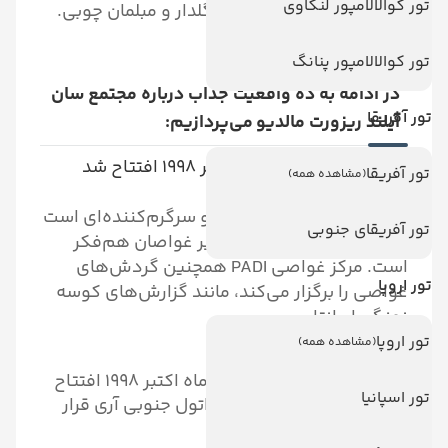
تور کوالالامپور لنکاوی
مثال استفاده از پارچه‌های گلدار و مبلمان چوبی.
تور کوالالامپور پنانگ
در ادامه به ده واقعیت جذاب درباره مجتمع سان
تور آفریقا
آیلند ریزورت مالدیو می‌پردازیم:
۱. مجتمع آفتاب در ماه اکتبر ۱۹۹۸ افتتاح شد
تور آفریقا
(مشاهده همه)
غواصی در اینجا تجربه زنده و سرگرم‌کننده‌ای است
تور آفریقای جنوبی
و فرصتی برای ملاقات با سایر غواصان هم‌فکر
است. مرکز غواصی PADI همچنین گردش‌های
تور اروپا
غواصی را برگزار می‌کند، مانند گزارش‌های کوسه
نهنگ یا مانتا.
تور اروپا
(مشاهده همه)
مجتمع آفتاب و اسپا، که در ماه اکتبر ۱۹۹۸
افتتاح
تور اسپانیا
شد، در محیطی باشکوه در اتول جنوبی آری قرار
دارد.