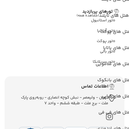
تورهای پربازدید
هتل های تایلند
(مشاهده همه)
تور استانبول
تور آنتالیا
تل های پوکت
تور پوکت
ل های پاتایا
تور بالی
تور سریلانکا
تل های سامویی
تل های بانکوک
اطلاعات تماس
تل های کرابی
تهران - ولیعصر - نبش کوچه انصاری - روبه‌روی پارک
ملت - برج ملت - طبقه ششم - واحد 7
تل های فی فی
تل های اندونزی