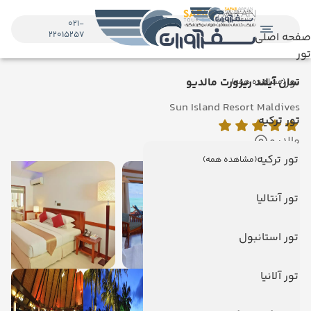
021-
22015257
صفحه اصلی
تور
تور
سان آیلند ریزورت مالدیو
(مشاهده همه)
Sun Island Resort Maldives
تور ترکیه
مالدیو
تور ترکیه
(مشاهده همه)
تور آنتالیا
تور استانبول
تور آلانیا