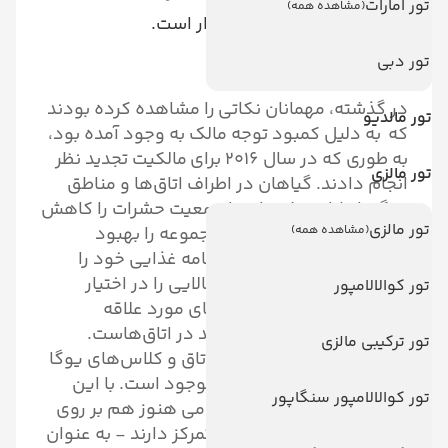
تور امارات
(مشاهده همه)
جزیره‌های خصوصی برخوردار است.
تور دبی
در گذشته، مهمانان نکاتی را مشاهده کرده‌ بودند
تور مالدیو
که به دلیل کمبود توجه مالک به وجود آمده بود،
به طوری که در سال 2016 برای
مالکیت تجدید نظر
تور مالزی
انجام دادند. گیاهان در اطراف اتاق‌ها و مناطق
دیگر بازطراحی شده‌اند تا جمعیت حشرات را کاهش
تور مالزی
(مشاهده همه)
دهند و ظاهر کلی هتل و مجموعه را بهبود
بخشند، هم‌چنین مجتمع برنامه غذایی خود را
بازسازی کرد و تنوع غذایی بالایی را در اختیار
تور کوالالامپور
مشتریان قرار داد. ویژگی‌های مورد علاقه
کودکان، تلویزیون‌های جدید در اتاق‌هاست.
تور ترکیبی مالزی
اینترنت وای فای رایگان در اتاق و کلاس‌های یوگا
نیز در این مجتمع تفریحی موجود است. با این
تور کوالالامپور سنگاپور
حال، اتاق‌ها و فضاهای عمومی هنوز هم بر روی
طراحی اولیه و قدیمی خود تمرکز دارند - به عنوان