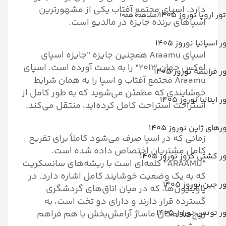
دارد. اسپای مجتمع آفتاب یکی از مشهورترین
تور اروپا نوروز 1405
(مشاهده همه)
اسپاهای برنده جایزه در مالدیو است.
ر اسپانیا نوروز 1405
اسپای Araamu همچنین جایزه "جایزه اسپای
لوکس جهان ۲۰۱۳" را به دست آورده است. اسپای
ر فرانسه نوروز 1405
Araamu مجتمع آفتاب و اسپا را به همان شرایط
خوشایندی که مطمئن می‌شوید که به طور کامل از
ر ایتالیا نوروز 1405
استراحت استراحت کامل کرده‌اید، منتقل می‌کند.
رهای ژاپن نوروز 1405
زمانی که در اسپا صرف می‌شود کاملاً برای تفریح
کامل مشتریان اختصاص داده شده است.
ر کشتی کروز نوروز 1405
"ARAAMU" کلمه‌ای است با ریشه‌های سانسکریت
که به یک وضعیت خوشایند کامل اشاره دارد. در
ر چین نوروز 1405
پاویلیون‌ها، که در میان اتاق‌های گردشگری
گسترده قرار دارند و دارای دو تخت است، به
ر تونس نوروز 1405
زوج‌ها امکان ماساژ آرامش‌بخش با هم فراهم