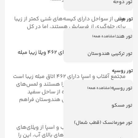
تور دوحه
برخی از سواحل دارای کیسه‌های شنی کمتر از زیبا
تور هند
برای جلوگیری از فرسایش هستند، اما در کل
سواحل زیبایی دارند.
تور هند
(مشاهده همه)
۵. مجتمع آفتاب و اسپا دارای ۴۶۲ ویلا زیبا مبله
تور ترکیبی هندوستان
است
تور روسیه
مجتمع آفتاب و اسپا دارای ۴۶۲ اتاق مبله زیبا است
که همه امکانات مدرن را دارا هستند و لمس‌های
تور روسیه
(مشاهده همه)
طراحی عالی، و یا کوتاهی راه از ساحل سفید
پرشور یا اطراف آبهای زردابی هندوستان فراهم
تور مسکو
می‌کنند.
تور مورمانسک (قطب شمال)
امکانات اقامتی مجتمع آفتاب و اسپا از ویلای‌های
آرامش‌بخش غروب تا استیل‌های بالای آب، این را