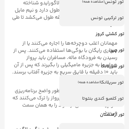
تور تونس
(مشاهده همه)
جزیره به طور محلی به نام نالاگورایدو شناخته
می‌شود و بیش از یک مایل طول دارد و نیم مایل
عرض دارد و حدود ۳۵ دقیقه طول می‌کشد تا طی
تور ترکیبی تونس
کنید.
تور کشتی کروز
مهمانان اغلب دوچرخه‌ها را اجاره می‌کنند یا از
تور چین
سواری رایگان با بوگی‌ها استفاده می‌کنند. پس از
رسیدن به فرودگاه ماله، مسافران باید پرواز
هواپیما به جزیره مامیگیلی را بگیرند که پس از آن
تور سریلانکا
باید ۱۰ دقیقه با قایق سریع به جزیره آفتاب برسند.
تور سریلانکا
(مشاهده همه)
روش‌های پرواز هواپیما به طور واضح برنامه‌ریزی
شده‌اند و اغلب تنها زمانی پرواز را ترک می‌کنند که
تور کلمبو کندی بنتوتا
هواپیما تعداد کافی از افراد را به همان سمت
می‌برد.
تور ارمنستان