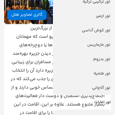
تور ترکیبی ترکیه
گالری تصاویر هتل
تور ازمیر
مجتمع تفریحی جزیره آفتاب از بزرگ‌ترین
تور کوش آداسی
مجتمع‌های تفریحی در مالدیو است که مهمانان
تور مارماریس
می‌توانند با قدم زدن، بوگی‌ها یا دوچرخه‌های
فرسوده با پرداخت هزینه از دیدن جزیره بهره‌مند
تور بدروم
شوند. در حالی که بسیاری از مسافران برای زیبایی
و احساسات خوبی که این جزیره دارد آن را انتخاب
تور فتحیه
می‌کنند، جزیره آفتاب افرادی را جذب می‌کند که در
محیط‌های بزرگ مجتمع‌ها احساس خوبی دارند و از
تور آلاچاتی
اجتماع‌پذیری استقبال و دوست دار فعالیت‌های
تور امارات
بسیار متنوع هستند. علاوه بر این، اقامت در این
مجتمع یکی از کمترین نرخ‌ها را برای اقامت در