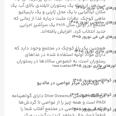
می‌دهد، از جمله یک رستوران تایلندی بالای آب، یک
رهای پاتایا نوروز 1405
مکان ایتالیایی با یک محل ژاپنی و یک باربیکیو
ماهی کوچک. نظرات مثبت درباره غذا از زمانی که
رهای سامویی نوروز 1405
مجتمع در اوایل سال ۲۰۱۸ یک سرآشپز اجرایی
جدید انتخاب کرد، افزایش یافته‌اند.
رهای فی فی نوروز 1405
همچنین یک باغ کوچک در مجتمع وجود دارد که
رهای مالزی نوروز 1405
دارای مواد اولیه استفاده شده در غذاهای
رستوران است، به خصوص سالاد‌ها در رستوران
تورهای مالزی نوروز 1405
(مشاهده همه)
صفر.
ر کوالالامپور نوروز 1405
۹. بزرگ‌ترین مرکز غواصی در مالدیو
ر کوالا لنکاوی نوروز 1404
فروشگاه غواصی Dive Oceanus دارای گواهینامه
PADI است و همه چیز را از غواصی تا گردش‌ها
ارائه می‌دهد. غواصی در مجتمع آفتاب شما را
ر کوالا پنانگ نوروز 1405
قطعاً خوش‌حال خواهد کرد! بزرگ‌ترین مرکز