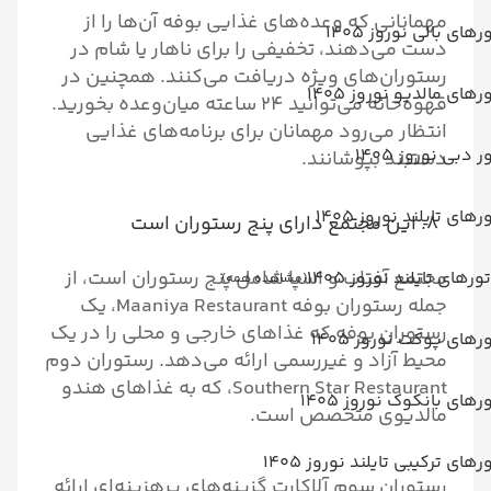
مهمانانی که وعده‌های غذایی بوفه آن‌ها را از
رهای بالی نوروز 1405
دست می‌دهند، تخفیفی را برای ناهار یا شام در
رستوران‌های ویژه دریافت می‌کنند. همچنین در
رهای مالدیو نوروز 1405
قهوه‌خانه می‌توانید ۲۴ ساعته میان‌وعده بخورید.
انتظار می‌رود مهمانان برای برنامه‌های غذایی
ر دبی نوروز 1405
دستبند بپوشانند.
رهای تایلند نوروز 1405
۸. این مجتمع دارای پنج رستوران است
مجتمع آفتاب و اسپا شامل پنج رستوران است، از
تورهای تایلند نوروز 1405
(مشاهده همه)
جمله رستوران بوفه Maaniya Restaurant، یک
رستوران بوفه که غذاهای خارجی و محلی را در یک
رهای پوکت نوروز 1405
محیط آزاد و غیررسمی ارائه می‌دهد. رستوران دوم
Southern Star Restaurant، که به غذاهای هندو
رهای بانکوک نوروز 1405
مالدیوی متخصص است.
رهای ترکیبی تایلند نوروز 1405
رستوران سوم آلاکارت گزینه‌های پرهزینه‌ای ارائه