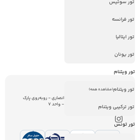
تور سوئیس
تورهای پربازدید
تور استانبول
تور فرانسه
تور آنتالیا
تور ایتالیا
تور پوکت
تور بالی
تور یونان
تور سریلانکا
تور ویتنام
اطلاعات تماس
تور ویتنام
(مشاهده همه)
تهران - ولیعصر - نبش کوچه انصاری - روبه‌روی پارک
ملت - برج ملت - طبقه ششم - واحد 7
تور ترکیبی ویتنام
تور تونس