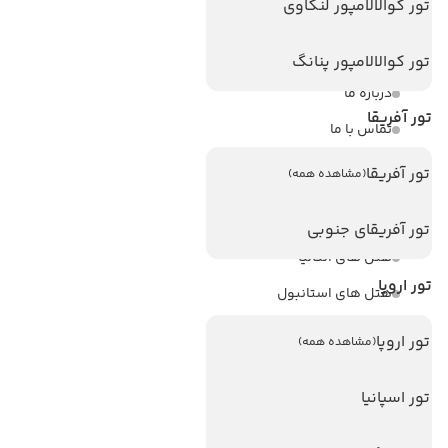
تور کوالالامپور لنکاوی
ویزا
ویزا کانادا
تور کوالالامپور پنانگ
درباره ما
تور آفریقا
تماس با ما
مجله گردشگری
تور آفریقا
(مشاهده همه)
هتل های پر بازدید
تور آفریقای جنوبی
هتل های آنتالیا
تور اروپا
هتل های استانبول
هتل های تایلند
تور اروپا
(مشاهده همه)
هتل های اندونزی
تور اسپانیا
هتل های سریلانکا