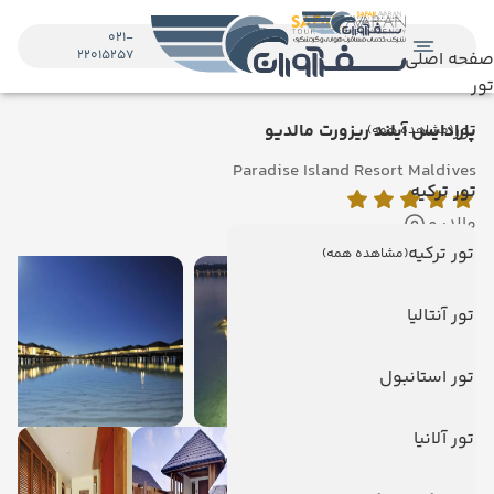
021-
22015257
صفحه اصلی
تور
تور
پارادایس آیلند ریزورت مالدیو
(مشاهده همه)
Paradise Island Resort Maldives
تور ترکیه
مالدیو
تور ترکیه
(مشاهده همه)
تور آنتالیا
تور استانبول
تور آلانیا