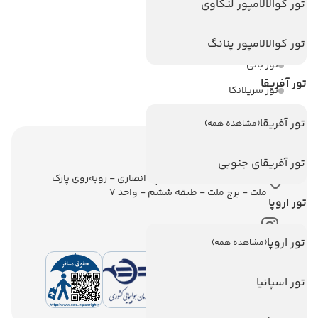
تور کوالالامپور لنکاوی
تور آنتالیا
تور پوکت
تور کوالالامپور پنانگ
تور بالی
تور آفریقا
تور سریلانکا
تور آفریقا
(مشاهده همه)
اطلاعات تماس
تور آفریقای جنوبی
تهران - ولیعصر - نبش کوچه انصاری - روبه‌روی پارک
ملت - برج ملت - طبقه ششم - واحد 7
تور اروپا
تور اروپا
(مشاهده همه)
تور اسپانیا