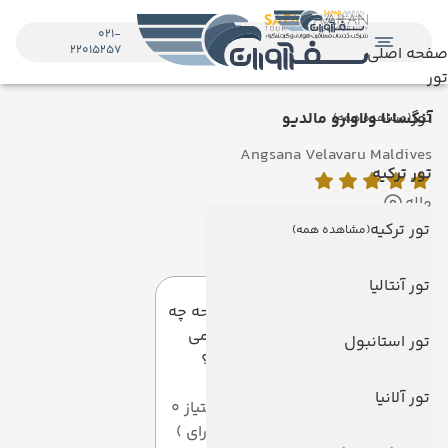
021-
22015257
صفحه اصلی
تور
تور
آنگسانا ولاوارو مالدیو
(مشاهده همه)
Angsana Velavaru Maldives
تور ترکیه
ماله
تور ترکیه
(مشاهده همه)
دیدگاه کاربران
تور آنتالیا
به این صفحه چه
امتیازی می
تور استانبول
دهید؟
تور آلانیا
میانگین امتیاز 0
از 5 ( از 0 رای )