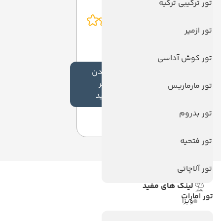
تور ترکیبی ترکیه
تور ازمیر
تور کوش آداسی
افزودن
نظر
تور مارماریس
جدید
تور بدروم
تور فتحیه
تور آلاچاتی
لینک های مفید
تور امارات
ویزا
ویزا کانادا