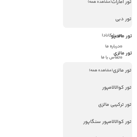
تور امارات
(مشاهده همه)
لینک های مفید
تور دبی
ویزا
ویزا کانادا
تور مالدیو
درباره ما
تور مالزی
تماس با ما
مجله گردشگری
تور مالزی
(مشاهده همه)
هتل های پر بازدید
تور کوالالامپور
هتل های آنتالیا
تور ترکیبی مالزی
هتل های استانبول
هتل های تایلند
تور کوالالامپور سنگاپور
هتل های اندونزی