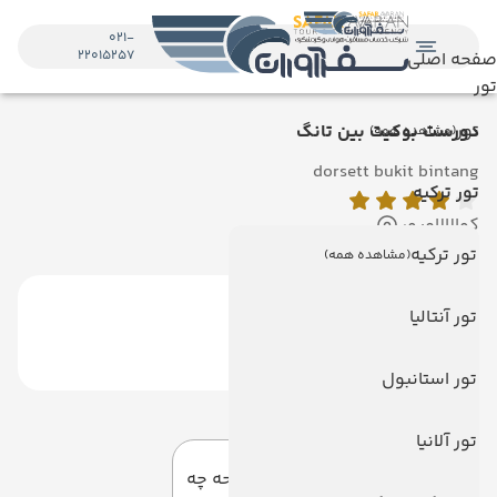
021-
22015257
صفحه اصلی
تور
تور
دورست بوکیت بین تانگ
(مشاهده همه)
dorsett bukit bintang
تور ترکیه
کوالالامپور
تور ترکیه
(مشاهده همه)
تور آنتالیا
تور استانبول
دیدگاه کاربران
تور آلانیا
به این صفحه چه