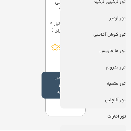
تور ترکیبی ترکیه
امتیازی می
دهید؟
تور ازمیر
میانگین امتیاز 0
از 5 ( از 0 رای )
تور کوش آداسی
تور مارماریس
تور بدروم
افزودن
تور فتحیه
نظر
جدید
تور آلاچاتی
تور امارات