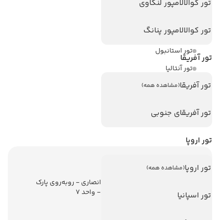
تور کوالالامپور لنکاوی
هتل های سریلانکا
تور کوالالامپور پنانگ
تورهای پربازدید
تور استانبول
تور آفریقا
تور آنتالیا
تور آفریقا
تور پوکت
(مشاهده همه)
تور بالی
تور آفریقای جنوبی
تور سریلانکا
تور اروپا
اطلاعات تماس
تور اروپا
(مشاهده همه)
تهران - ولیعصر - نبش کوچه انصاری - روبه‌روی پارک
ملت - برج ملت - طبقه ششم - واحد 7
تور اسپانیا