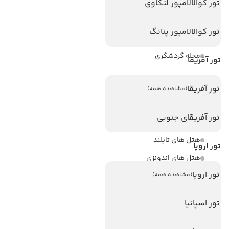
ویزا کانادا
تور کوالالامپور لنکاوی
درباره ما
تور کوالالامپور پنانگ
تماس با ما
مجله گردشگری
تور آفریقا
هتل های پر بازدید
تور آفریقا
(مشاهده همه)
هتل های آنتالیا
تور آفریقای جنوبی
هتل های استانبول
هتل های تایلند
تور اروپا
هتل های اندونزی
تور اروپا
(مشاهده همه)
هتل های سریلانکا
تور اسپانیا
تورهای پربازدید
تور استانبول