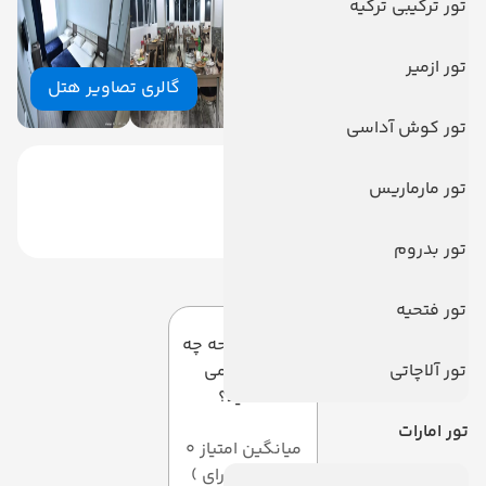
تور ترکیبی ترکیه
تور ازمیر
گالری تصاویر هتل
تور کوش آداسی
تور مارماریس
تور بدروم
دیدگاه کاربران
تور فتحیه
به این صفحه چه
تور آلاچاتی
امتیازی می
دهید؟
تور امارات
میانگین امتیاز 0
از 5 ( از 0 رای )