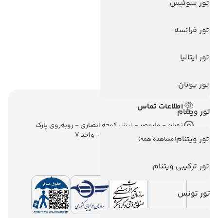
تور سوئیس
تور آنتالیا
تور فرانسه
تور پوکت
تور بالی
تور ایتالیا
تور سریلانکا
تور یونان
اطلاعات تماس
تور ویتنام
تهران - ولیعصر - نبش کوچه انصاری - روبه‌روی پارک
ملت - برج ملت - طبقه ششم - واحد 7
تور ویتنام
(مشاهده همه)
تور ترکیبی ویتنام
تور تونس