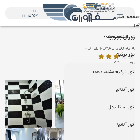
021-
22015257
صفحه اصلی
تور
تور
رویال جورجیا
(مشاهده همه)
HOTEL ROYAL GEORGIA
تور ترکیه
باتومی
نمایش روی نقشه
تور ترکیه
(مشاهده همه)
تور آنتالیا
تور استانبول
تور آلانیا