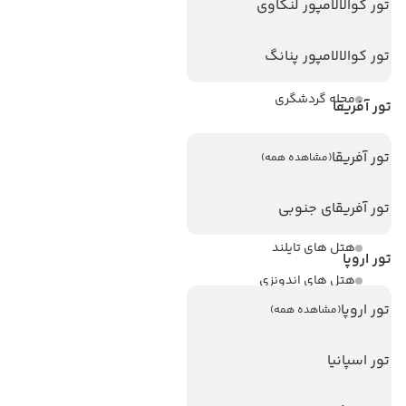
ویزا کانادا
تور کوالالامپور لنکاوی
درباره ما
تور کوالالامپور پنانگ
تماس با ما
مجله گردشگری
تور آفریقا
هتل های پر بازدید
تور آفریقا
(مشاهده همه)
هتل های آنتالیا
تور آفریقای جنوبی
هتل های استانبول
هتل های تایلند
تور اروپا
هتل های اندونزی
تور اروپا
(مشاهده همه)
هتل های سریلانکا
تور اسپانیا
تورهای پربازدید
تور استانبول