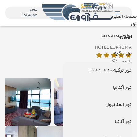
021-
22015257
صفحه اصلی
تور
تور
ایفوریا
(مشاهده همه)
HOTEL EUPHORIA
تور ترکیه
باتومی
نمایش روی نقشه
تور ترکیه
(مشاهده همه)
تور آنتالیا
تور استانبول
تور آلانیا