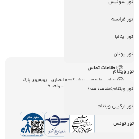
تور سوئیس
تور آنتالیا
تور فرانسه
تور پوکت
تور بالی
تور ایتالیا
تور سریلانکا
تور یونان
اطلاعات تماس
تور ویتنام
تهران - ولیعصر - نبش کوچه انصاری - روبه‌روی پارک
ملت - برج ملت - طبقه ششم - واحد 7
تور ویتنام
(مشاهده همه)
تور ترکیبی ویتنام
تور تونس