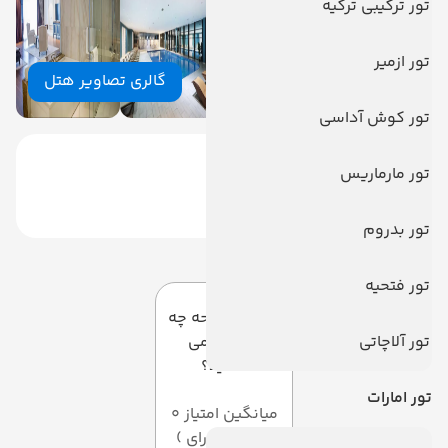
تور ترکیبی ترکیه
تور ازمیر
گالری تصاویر هتل
تور کوش آداسی
تور مارماریس
تور بدروم
دیدگاه کاربران
تور فتحیه
به این صفحه چه
تور آلاچاتی
امتیازی می
دهید؟
تور امارات
میانگین امتیاز 0
از 5 ( از 0 رای )