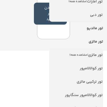
تور امارات
(مشاهده همه)
افزودن
نظر
تور دبی
جدید
تور مالدیو
تور مالزی
تور مالزی
(مشاهده همه)
لینک های مفید
تور کوالالامپور
ویزا
ویزا کانادا
تور ترکیبی مالزی
درباره ما
تور کوالالامپور سنگاپور
تماس با ما
مجله گردشگری