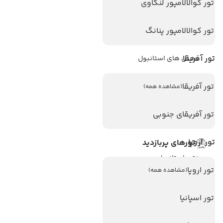
تور کوالالامپور لنکاوی
هتل های پر بازدید
تور کوالالامپور پنانگ
هتل های آنتالیا
تور آفریقا
هتل های استانبول
هتل های تایلند
تور آفریقا
(مشاهده همه)
هتل های اندونزی
هتل های سریلانکا
تور آفریقای جنوبی
تور اروپا
تورهای پربازدید
تور استانبول
تور اروپا
(مشاهده همه)
تور آنتالیا
تور پوکت
تور اسپانیا
تور بالی