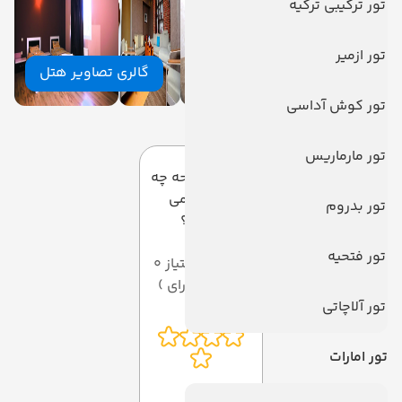
تور ترکیبی ترکیه
تور ازمیر
گالری تصاویر هتل
تور کوش آداسی
دیدگاه کاربران
تور مارماریس
به این صفحه چه
امتیازی می
تور بدروم
دهید؟
تور فتحیه
میانگین امتیاز 0
از 5 ( از 0 رای )
تور آلاچاتی
تور امارات