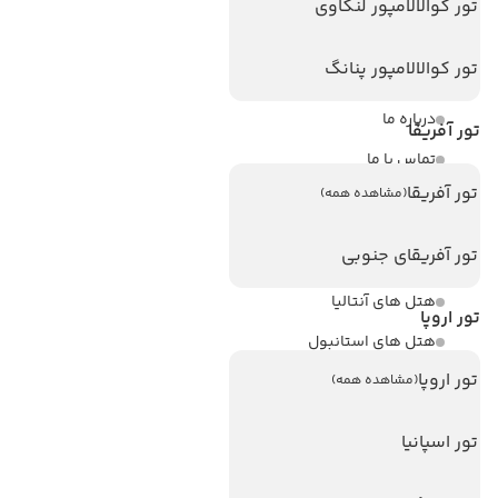
لینک های مفید
تور کوالالامپور لنکاوی
ویزا
تور کوالالامپور پنانگ
ویزا کانادا
درباره ما
تور آفریقا
تماس با ما
تور آفریقا
(مشاهده همه)
مجله گردشگری
تور آفریقای جنوبی
هتل های پر بازدید
هتل های آنتالیا
تور اروپا
هتل های استانبول
تور اروپا
هتل های تایلند
(مشاهده همه)
هتل های اندونزی
تور اسپانیا
هتل های سریلانکا