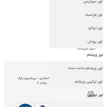
تور سوئیس
تورهای پربازدید
تور استانبول
تور فرانسه
تور آنتالیا
تور ایتالیا
تور پوکت
تور بالی
تور یونان
تور سریلانکا
تور ویتنام
تور ویتنام
(مشاهده همه)
اطلاعات تماس
تهران - ولیعصر - نبش کوچه انصاری - روبه‌روی پارک
تور ترکیبی ویتنام
ملت - برج ملت - طبقه ششم - واحد 7
تور تونس