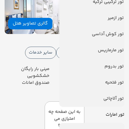
تور ترکیبی ترکیه
تور ازمیر
گالری تصاویر هتل
تور کوش آداسی
امکانات هتل
تور مارماریس
امکانات هتل
خدمات اینترنت
سایر خدمات
تور بدروم
رستوران
مینی بار رایگان
سرویس رایگان رفت و آمد
خشکشویی
تور فتحیه
آسانسور
صندوق امانات
دیدگاه کاربران
تور آلاچاتی
به این صفحه چه
تور امارات
امتیازی می
دهید؟