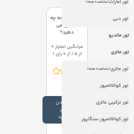
تور امارات
(مشاهده همه)
به این صفحه چه
تور دبی
امتیازی می
دهید؟
تور مالدیو
میانگین امتیاز 0
تور مالزی
از 5 ( از 0 رای )
تور مالزی
(مشاهده همه)
تور کوالالامپور
تور ترکیبی مالزی
افزودن
نظر
جدید
تور کوالالامپور سنگاپور