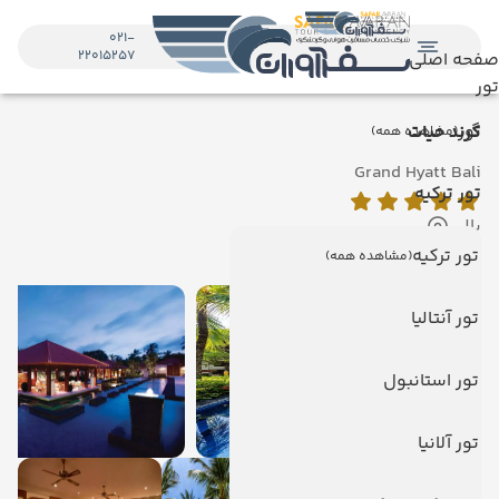
021-
22015257
صفحه اصلی
تور
تور
گرند حیات
(مشاهده همه)
Grand Hyatt Bali
تور ترکیه
بالی
نمایش روی نقشه
تور ترکیه
(مشاهده همه)
تور آنتالیا
تور استانبول
تور آلانیا