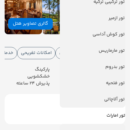
تور ترکیبی ترکیه
تور ازمیر
گالری تصاویر هتل
تور کوش آداسی
امکانات هتل
تور مارماریس
امکانات هتل
امکانات ورزشی
امکانات تفریحی
خدمات ا
تور بدروم
رستوران
پارکینگ
خدمات 24 ساعته در اتاق
خشکشویی
تور فتحیه
آسانسور
پذیرش 24 ساعته
تور آلاچاتی
تور امارات
دیدگاه کاربران