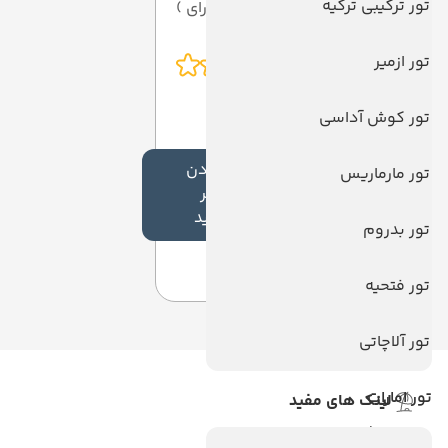
تور ترکیبی ترکیه
از 5 ( از 0 رای )
تور ازمیر
تور کوش آداسی
افزودن
تور مارماریس
نظر
جدید
تور بدروم
تور فتحیه
تور آلاچاتی
تور امارات
لینک های مفید
ویزا