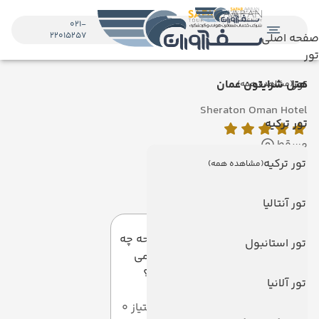
021-
22015257
صفحه اصلی
تور
تور
هتل شرایتون عمان
(مشاهده همه)
Sheraton Oman Hotel
تور ترکیه
مسقط
نمایش روی نقشه
تور ترکیه
(مشاهده همه)
دیدگاه کاربران
تور آنتالیا
به این صفحه چه
تور استانبول
امتیازی می
دهید؟
تور آلانیا
میانگین امتیاز 0