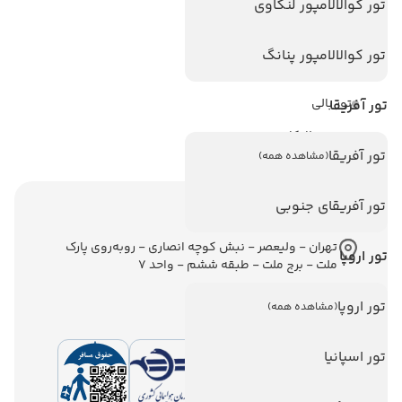
تور کوالالامپور لنکاوی
تور استانبول
تور آنتالیا
تور کوالالامپور پنانگ
تور پوکت
تور بالی
تور آفریقا
تور سریلانکا
تور آفریقا
(مشاهده همه)
تور آفریقای جنوبی
اطلاعات تماس
تهران - ولیعصر - نبش کوچه انصاری - روبه‌روی پارک
تور اروپا
ملت - برج ملت - طبقه ششم - واحد 7
تور اروپا
(مشاهده همه)
تور اسپانیا