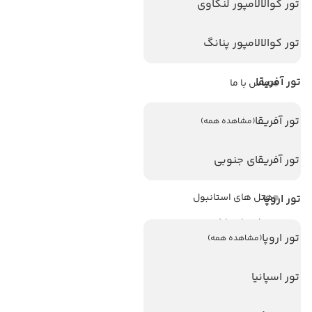
تور کوالالامپور لنکاوی
ویزا
ویزا کانادا
تور کوالالامپور پنانگ
درباره ما
تور آفریقا
تماس با ما
مجله گردشگری
تور آفریقا
(مشاهده همه)
هتل های پر بازدید
تور آفریقای جنوبی
هتل های آنتالیا
هتل های استانبول
تور اروپا
هتل های تایلند
تور اروپا
(مشاهده همه)
هتل های اندونزی
هتل های سریلانکا
تور اسپانیا