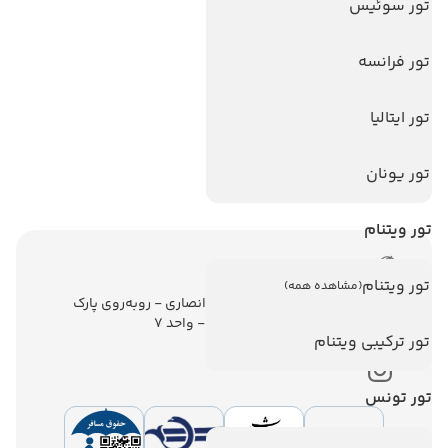
تورهای پربازدید
تور سوئیس
تور استانبول
تور فرانسه
تور آنتالیا
تور پوکت
تور ایتالیا
تور بالی
تور یونان
تور سریلانکا
تور ویتنام
اطلاعات تماس
تور ویتنام
(مشاهده همه)
تهران - ولیعصر - نبش کوچه انصاری - روبه‌روی پارک
ملت - برج ملت - طبقه ششم - واحد 7
تور ترکیبی ویتنام
تور تونس