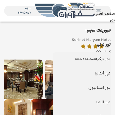
021-
22015257
صفحه اصلی
تور
تور
سورینت مریم
(مشاهده همه)
Sorinet Maryam Hotel
تور ترکیه
کیش
تور ترکیه
(مشاهده همه)
تور آنتالیا
تور استانبول
تور آلانیا