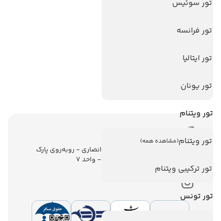
تورهای پربازدید
تور سوئیس
تور استانبول
تور فرانسه
تور آنتالیا
تور پوکت
تور ایتالیا
تور بالی
تور یونان
تور سریلانکا
تور ویتنام
اطلاعات تماس
تور ویتنام
(مشاهده همه)
تهران - ولیعصر - نبش کوچه انصاری - روبه‌روی پارک
ملت - برج ملت - طبقه ششم - واحد 7
تور ترکیبی ویتنام
تور تونس