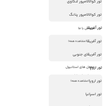
تور کوالالامپور لنکاوی
ویزا
ویزا کانادا
تور کوالالامپور پنانگ
درباره ما
تور آفریقا
تماس با ما
مجله گردشگری
تور آفریقا
(مشاهده همه)
هتل های پر بازدید
تور آفریقای جنوبی
هتل های آنتالیا
هتل های استانبول
تور اروپا
هتل های تایلند
تور اروپا
(مشاهده همه)
هتل های اندونزی
هتل های سریلانکا
تور اسپانیا