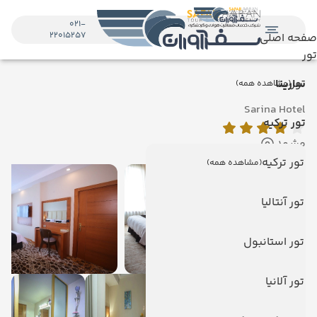
021-
22015257
صفحه اصلی
تور
تور
سارینا
(مشاهده همه)
Sarina Hotel
تور ترکیه
مشهد
تور ترکیه
(مشاهده همه)
تور آنتالیا
تور استانبول
تور آلانیا