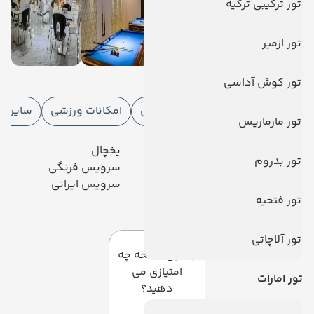
تور ترکیبی ترکیه
تور ازمیر
امکانات هتل
تور کوش آداسی
امکانات هتل
امکانات تفریحی
امکانات ورزشی
سایر خ
تور مارماریس
رستوران
یخچال
تور بدروم
آسانسور
سرویس فرنگی
صندوق امانات
سرویس ایرانی
تور فتحیه
دیدگاه کاربران
تور آلاچاتی
به این صفحه چه
امتیازی می
تور امارات
دهید؟