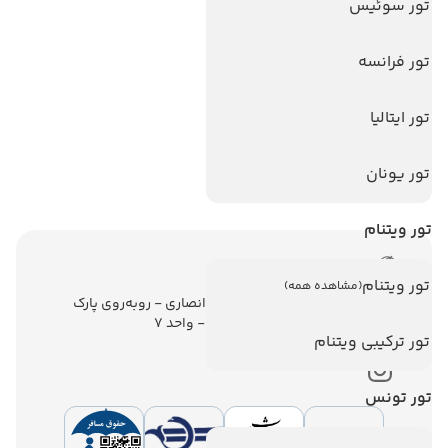
تورهای پربازدید
تور سوئیس
تور استانبول
تور فرانسه
تور آنتالیا
تور پوکت
تور ایتالیا
تور بالی
تور یونان
تور سریلانکا
تور ویتنام
اطلاعات تماس
تور ویتنام
(مشاهده همه)
تهران - ولیعصر - نبش کوچه انصاری - روبه‌روی پارک
ملت - برج ملت - طبقه ششم - واحد 7
تور ترکیبی ویتنام
تور تونس