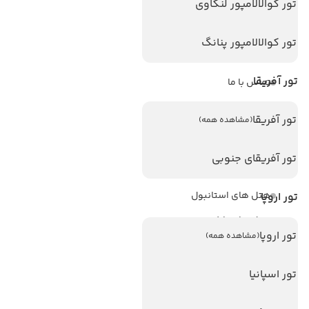
تور کوالالامپور لنکاوی
ویزا
ویزا کانادا
تور کوالالامپور پنانگ
درباره ما
تور آفریقا
تماس با ما
مجله گردشگری
تور آفریقا
(مشاهده همه)
هتل های پر بازدید
تور آفریقای جنوبی
هتل های آنتالیا
هتل های استانبول
تور اروپا
هتل های تایلند
تور اروپا
(مشاهده همه)
هتل های اندونزی
هتل های سریلانکا
تور اسپانیا