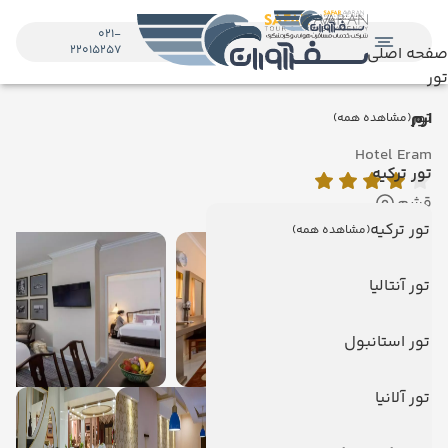
021-
22015257
صفحه اصلی
تور
تور
ارم
(مشاهده همه)
Hotel Eram
تور ترکیه
قشم
تور ترکیه
(مشاهده همه)
تور آنتالیا
تور استانبول
تور آلانیا