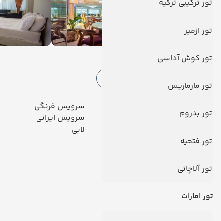
تور ترکیبی ترکیه
تور ازمیر
امکانات هتل
تور کوش آداسی
امکانات هتل
خدمات اینترنت
تور مارماریس
آسانسور
سرویس فرنگی
تور بدروم
کافی شاپ
سرویس ایرانی
صندوق امانات
لابی
تور فتحیه
دیدگاه کاربران
تور آلاچاتی
تور امارات