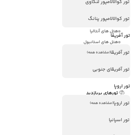
تور کوالالامپور لنکاوی
مجله گردشگری
تور کوالالامپور پنانگ
هتل های پر بازدید
هتل های آنتالیا
تور آفریقا
هتل های استانبول
تور آفریقا
هتل های تایلند
(مشاهده همه)
هتل های اندونزی
تور آفریقای جنوبی
هتل های سریلانکا
تور اروپا
تورهای پربازدید
تور استانبول
تور اروپا
(مشاهده همه)
تور آنتالیا
تور اسپانیا
تور پوکت