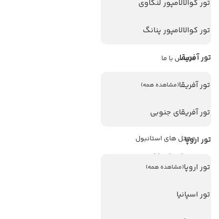
تور کوالالامپور لنکاوی
ویزا
ویزا کانادا
تور کوالالامپور پنانگ
درباره ما
تور آفریقا
تماس با ما
مجله گردشگری
تور آفریقا
(مشاهده همه)
هتل های پر بازدید
تور آفریقای جنوبی
هتل های آنتالیا
هتل های استانبول
تور اروپا
هتل های تایلند
تور اروپا
(مشاهده همه)
هتل های اندونزی
هتل های سریلانکا
تور اسپانیا