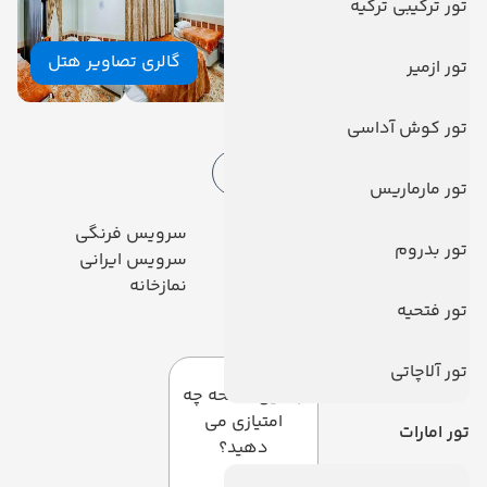
تور ترکیبی ترکیه
گالری تصاویر هتل
تور ازمیر
امکانات هتل
تور کوش آداسی
امکانات هتل
خدمات اینترنت
تور مارماریس
رستوران
سرویس فرنگی
تور بدروم
خشکشویی
سرویس ایرانی
صندوق امانات
نمازخانه
تور فتحیه
دیدگاه کاربران
تور آلاچاتی
به این صفحه چه
امتیازی می
تور امارات
دهید؟