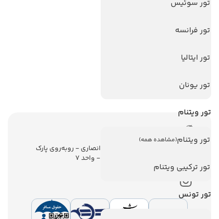
تورهای پربازدید
تور سوئیس
تور استانبول
تور فرانسه
تور آنتالیا
تور پوکت
تور ایتالیا
تور بالی
تور یونان
تور سریلانکا
تور ویتنام
اطلاعات تماس
تور ویتنام
(مشاهده همه)
تهران - ولیعصر - نبش کوچه انصاری - روبه‌روی پارک
ملت - برج ملت - طبقه ششم - واحد 7
تور ترکیبی ویتنام
تور تونس