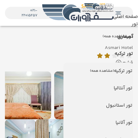
021-
22015257
صفحه اصلی
تور
تور
آسماری
(مشاهده همه)
Asmari Hotel
تور ترکیه
قشم
تور ترکیه
(مشاهده همه)
تور آنتالیا
تور استانبول
تور آلانیا